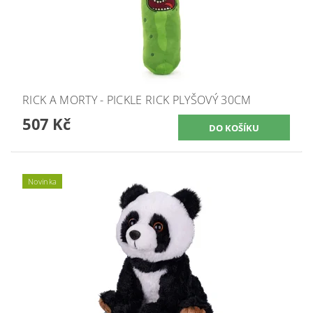
RICK A MORTY - PICKLE RICK PLYŠOVÝ 30CM
507 Kč
Novinka