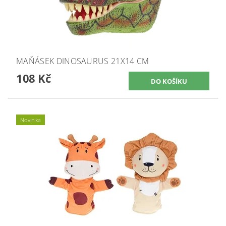
MAŇÁSEK DINOSAURUS 21X14 CM
108 Kč
Novinka