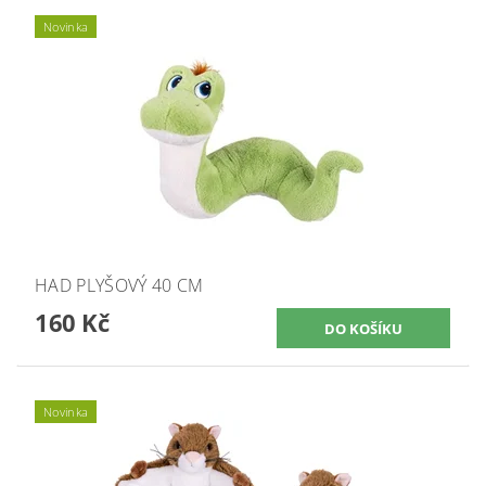
Novinka
HAD PLYŠOVÝ 40 CM
160 Kč
Novinka