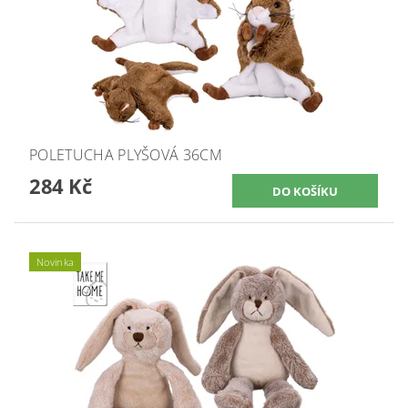
POLETUCHA PLYŠOVÁ 36CM
284 Kč
Novinka