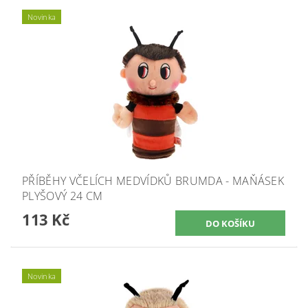
Novinka
PŘÍBĚHY VČELÍCH MEDVÍDKŮ BRUMDA - MAŇÁSEK
PLYŠOVÝ 24 CM
113 Kč
Novinka