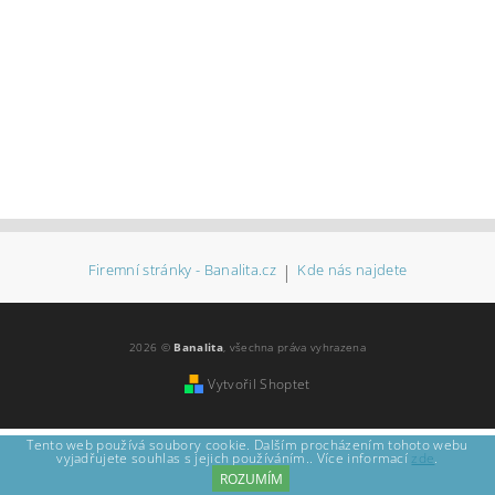
Firemní stránky - Banalita.cz
|
Kde nás najdete
2026 ©
Banalita
, všechna práva vyhrazena
Vytvořil Shoptet
Tento web používá soubory cookie. Dalším procházením tohoto webu
vyjadřujete souhlas s jejich používáním.. Více informací
zde
.
ROZUMÍM