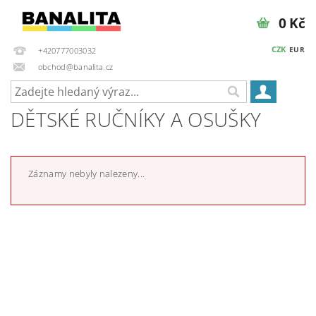
0 Kč
CZK
EUR
+420777003032
obchod@banalita.cz
DĚTSKÉ RUČNÍKY A OSUŠKY
Záznamy nebyly nalezeny...