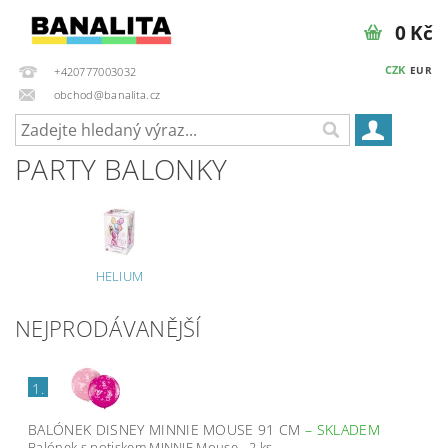
0 Kč
CZK
EUR
+420777003032
obchod@banalita.cz
PARTY BALONKY
HELIUM
NEJPRODÁVANĚJŠÍ
1.
BALÓNEK DISNEY MINNIE MOUSE 91 CM
–
SKLADEM
Balónek s potiskem MINNIE Mouse - 2 ks.