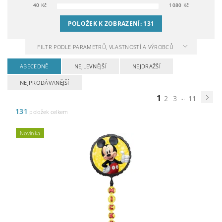
40
Kč
1080
Kč
POLOŽEK K ZOBRAZENÍ:
131
FILTR PODLE PARAMETRŮ, VLASTNOSTÍ A VÝROBCŮ
ABECEDNĚ
NEJLEVNĚJŠÍ
NEJDRAŽŠÍ
NEJPRODÁVANĚJŠÍ
1
...
2
3
11
131
položek celkem
Novinka