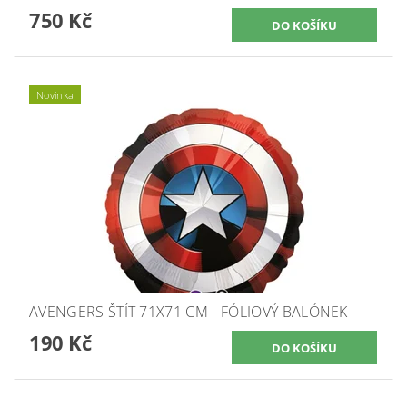
750 Kč
Novinka
AVENGERS ŠTÍT 71X71 CM - FÓLIOVÝ BALÓNEK
190 Kč