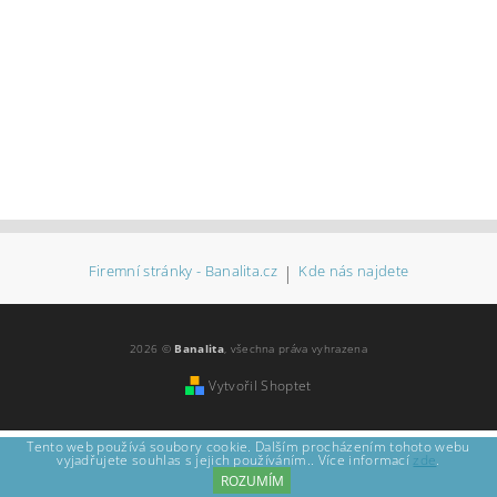
Firemní stránky - Banalita.cz
|
Kde nás najdete
2026 ©
Banalita
, všechna práva vyhrazena
Vytvořil Shoptet
Tento web používá soubory cookie. Dalším procházením tohoto webu
vyjadřujete souhlas s jejich používáním.. Více informací
zde
.
ROZUMÍM