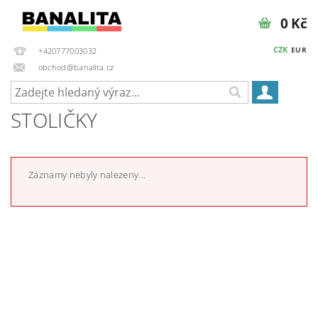
0 Kč
CZK
EUR
+420777003032
obchod@banalita.cz
STOLIČKY
Záznamy nebyly nalezeny...