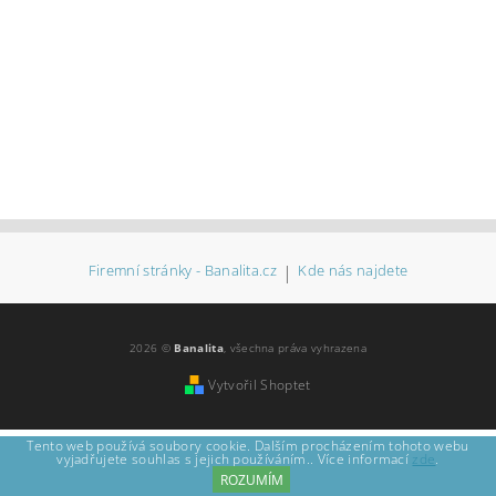
Firemní stránky - Banalita.cz
|
Kde nás najdete
2026 ©
Banalita
, všechna práva vyhrazena
Vytvořil Shoptet
Tento web používá soubory cookie. Dalším procházením tohoto webu
vyjadřujete souhlas s jejich používáním.. Více informací
zde
.
ROZUMÍM