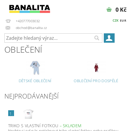
0 Kč
CZK
EUR
+420777003032
obchod@banalita.cz
OBLEČENÍ
DĚTSKÉ OBLEČENÍ
OBLEČENÍ PRO DOSPĚLÉ
NEJPRODÁVANĚJŠÍ
1.
TRIKO S VLASTNÍ FOTKOU
–
SKLADEM
Nechte si od nás potisknout triko vlastní fotkou nebo grafikou.