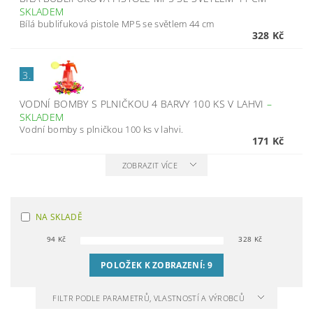
SKLADEM
Bílá bublifuková pistole MP5 se světlem 44 cm
328 Kč
3.
VODNÍ BOMBY S PLNIČKOU 4 BARVY 100 KS V LAHVI
–
SKLADEM
Vodní bomby s plničkou 100 ks v lahvi.
171 Kč
ZOBRAZIT VÍCE
NA SKLADĚ
94
Kč
328
Kč
POLOŽEK K ZOBRAZENÍ:
9
FILTR PODLE PARAMETRŮ, VLASTNOSTÍ A VÝROBCŮ