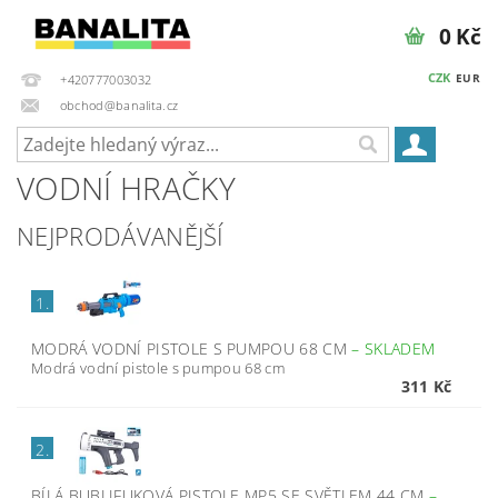
0 Kč
CZK
EUR
+420777003032
obchod@banalita.cz
VODNÍ HRAČKY
NEJPRODÁVANĚJŠÍ
1.
MODRÁ VODNÍ PISTOLE S PUMPOU 68 CM
–
SKLADEM
Modrá vodní pistole s pumpou 68 cm
311 Kč
2.
BÍLÁ BUBLIFUKOVÁ PISTOLE MP5 SE SVĚTLEM 44 CM
–