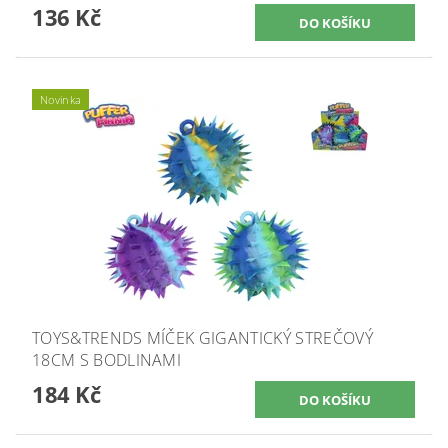
136 Kč
Novinka
TOYS&TRENDS MÍČEK GIGANTICKÝ STREČOVÝ
18CM S BODLINAMI
184 Kč