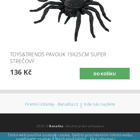
TOYS&TRENDS PAVOUK 19X25CM SUPER
STREČOVÝ
136 Kč
Firemní stránky - Banalita.cz
|
Kde nás najdete
2026 ©
Banalita
, všechna práva vyhrazena
Tento web používá soubory cookie. Dalším procházením tohoto webu
Vytvořil Shoptet
vyjadřujete souhlas s jejich používáním.. Více informací
zde
.