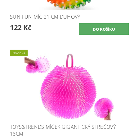
SUN FUN MÍČ 21 CM DUHOVÝ
122 Kč
Novinka
TOYS&TRENDS MÍČEK GIGANTICKÝ STREČOVÝ
18CM