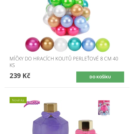
MÍČKY DO HRACÍCH KOUTŮ PERLEŤOVÉ 8 CM 40
KS
239 Kč
Novinka