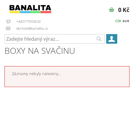
0 Kč
CZK
EUR
+420777003032
obchod@banalita.cz
BOXY NA SVAČINU
Záznamy nebyly nalezeny...