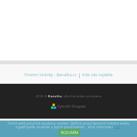
Firemní stránky - Banalita.cz
|
Kde nás najdete
2026 ©
Banalita
, všechna práva vyhrazena
Vytvořil Shoptet
Tento web používá soubory cookie. Dalším procházením tohoto webu
vyjadřujete souhlas s jejich používáním.. Více informací
zde
.
ROZUMÍM