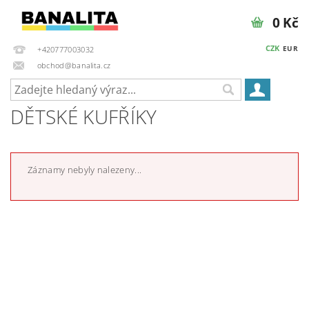
0 Kč
CZK
EUR
+420777003032
obchod@banalita.cz
DĚTSKÉ KUFŘÍKY
Záznamy nebyly nalezeny...