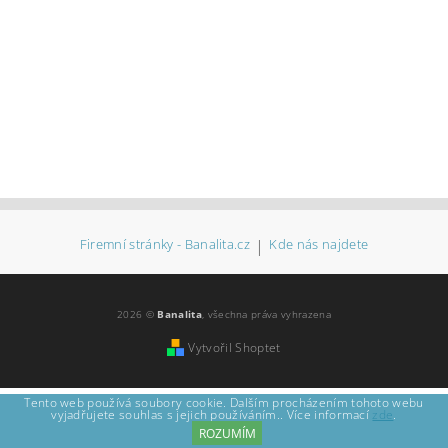
Firemní stránky - Banalita.cz
|
Kde nás najdete
2026 ©
Banalita
, všechna práva vyhrazena
Vytvořil Shoptet
Tento web používá soubory cookie. Dalším procházením tohoto webu
vyjadřujete souhlas s jejich používáním.. Více informací
zde
.
ROZUMÍM