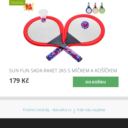
Novinka
SUN FUN SADA RAKET 2KS S MÍČKEM A KOŠÍČKEM
179 Kč
Firemní stránky - Banalita.cz
|
Kde nás najdete