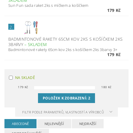
SKLADEM
Sun Fun sada raket 2ks s míčkem a košíčkem
179 Kč
2.
BADMINTONOVÉ RAKETY 65CM KOV 2KS S KOŠÍČKEM 2KS
3BARVY
–
SKLADEM
Badmintonové rakety 65cm kov 2ks s košíčkem 2ks 3barvy 3+
179 Kč
NA SKLADĚ
179
Kč
180
Kč
POLOŽEK K ZOBRAZENÍ:
2
FILTR PODLE PARAMETRŮ, VLASTNOSTÍ A VÝROBCŮ
ABECEDNĚ
NEJLEVNĚJŠÍ
NEJDRAŽŠÍ