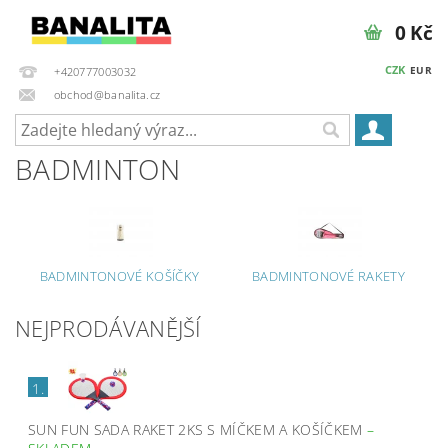
0 Kč
CZK
EUR
+420777003032
obchod@banalita.cz
BADMINTON
BADMINTONOVÉ KOŠÍČKY
BADMINTONOVÉ RAKETY
NEJPRODÁVANĚJŠÍ
1.
SUN FUN SADA RAKET 2KS S MÍČKEM A KOŠÍČKEM
–