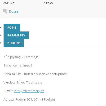
Záruka
2 roky
Dotaz
POPIS
PARAMETRY
DISKUZE
Kůň plyšový 27 cm stojící.
Barva: černá, hnědá.
Cena za 1 ks. Druh dle skladové dostupnosti.
Výrobce:
Mikro Trading a.s.
E-mail:
info@mikrohracky.cz
Adresa: Podivín 991, 691 45 Podivín.