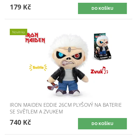
179 Kč
Novinka
IRON MAIDEN EDDIE 26CM PLYŠOVÝ NA BATERIE
SE SVĚTLEM A ZVUKEM
740 Kč