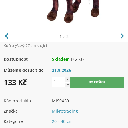
1
z 2
Kůň plyšový 27 cm stojící.
Dostupnost
Skladem
(>5 ks)
Můžeme doručit do
21.8.2026
133 Kč
Kód produktu
MI90460
Značka
Mikrotrading
Kategorie
20 - 40 cm