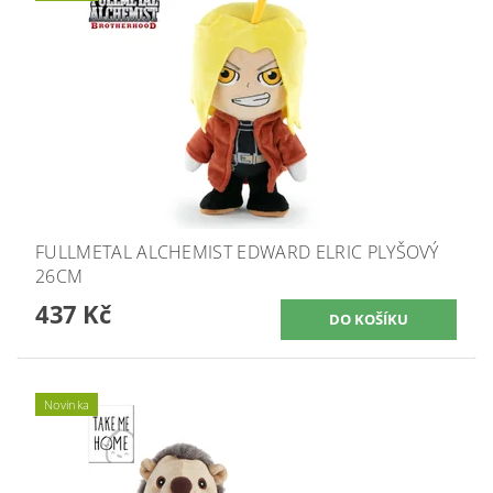
FULLMETAL ALCHEMIST EDWARD ELRIC PLYŠOVÝ
26CM
437 Kč
Novinka