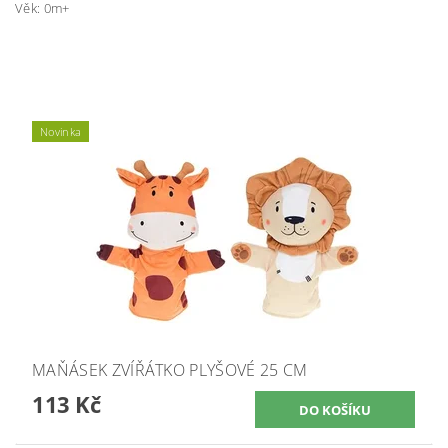
Věk: 0m+
Novinka
MAŇÁSEK ZVÍŘÁTKO PLYŠOVÉ 25 CM
113 Kč