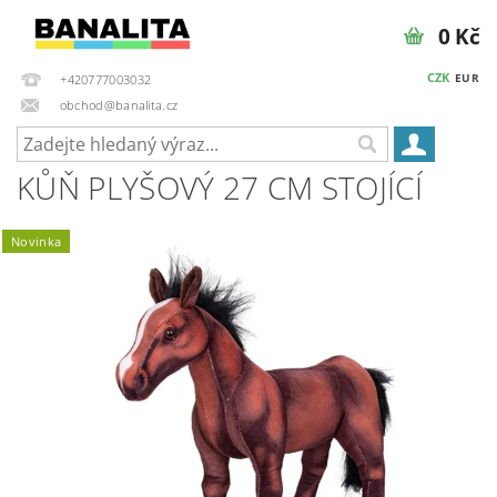
0 Kč
CZK
EUR
+420777003032
obchod@banalita.cz
KŮŇ PLYŠOVÝ 27 CM STOJÍCÍ
Novinka