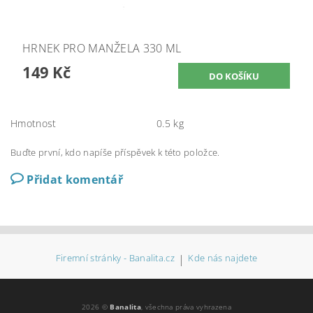
HRNEK PRO MANŽELA 330 ML
149 Kč
Hmotnost
0.5 kg
Buďte první, kdo napíše příspěvek k této položce.
Přidat komentář
Firemní stránky - Banalita.cz
|
Kde nás najdete
2026 ©
Banalita
, všechna práva vyhrazena