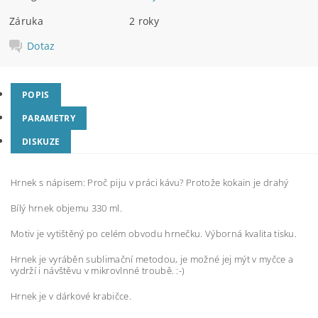
Záruka
2 roky
Dotaz
POPIS
PARAMETRY
DISKUZE
Hrnek s nápisem: Proč piju v práci kávu? Protože kokain je drahý
Bílý hrnek objemu 330 ml.
Motiv je vytištěný po celém obvodu hrnečku. Výborná kvalita tisku.
Hrnek je vyráběn sublimační metodou, je možné jej mýt v myčce a
vydrží i návštěvu v mikrovlnné troubě. :-)
Hrnek je v dárkové krabičce.