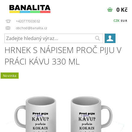
0 Kč
CZK
EUR
+420777003032
obchod@banalita.cz
HRNEK S NÁPISEM PROČ PIJU V
PRÁCI KÁVU 330 ML
Novinka