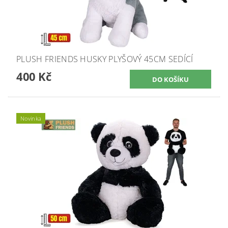
PLUSH FRIENDS HUSKY PLYŠOVÝ 45CM SEDÍCÍ
400 Kč
Novinka