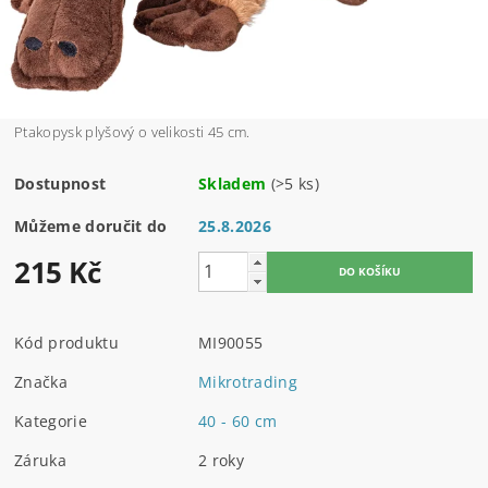
Ptakopysk plyšový o velikosti 45 cm.
Dostupnost
Skladem
(>5 ks)
Můžeme doručit do
25.8.2026
215 Kč
Kód produktu
MI90055
Značka
Mikrotrading
Kategorie
40 - 60 cm
Záruka
2 roky