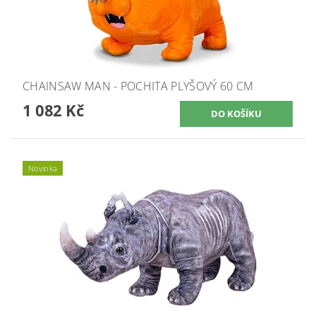
CHAINSAW MAN - POCHITA PLYŠOVÝ 60 CM
1 082 Kč
Novinka