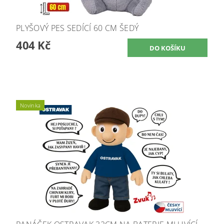
PLYŠOVÝ PES SEDÍCÍ 60 CM ŠEDÝ
404 Kč
Novinka