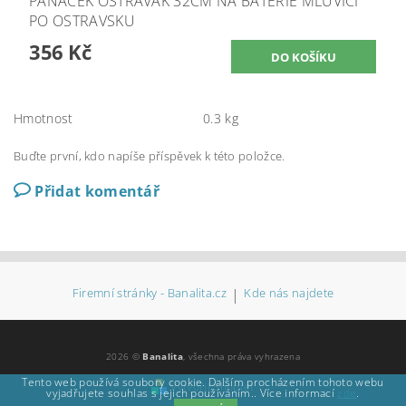
PANÁČEK OSTRAVAK 32CM NA BATERIE MLUVÍCÍ
PO OSTRAVSKU
356 Kč
Hmotnost
0.3 kg
Buďte první, kdo napíše příspěvek k této položce.
Přidat komentář
Firemní stránky - Banalita.cz
|
Kde nás najdete
2026 ©
Banalita
, všechna práva vyhrazena
Tento web používá soubory cookie. Dalším procházením tohoto webu
Vytvořil Shoptet
vyjadřujete souhlas s jejich používáním.. Více informací
zde
.