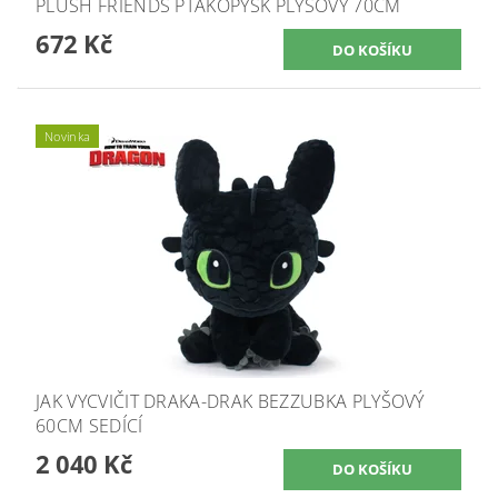
PLUSH FRIENDS PTAKOPYSK PLYŠOVÝ 70CM
672 Kč
Novinka
JAK VYCVIČIT DRAKA-DRAK BEZZUBKA PLYŠOVÝ
60CM SEDÍCÍ
2 040 Kč