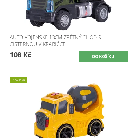
AUTO VOJENSKÉ 13CM ZPĚTNÝ CHOD S
CISTERNOU V KRABIČCE
108 Kč
Novinka