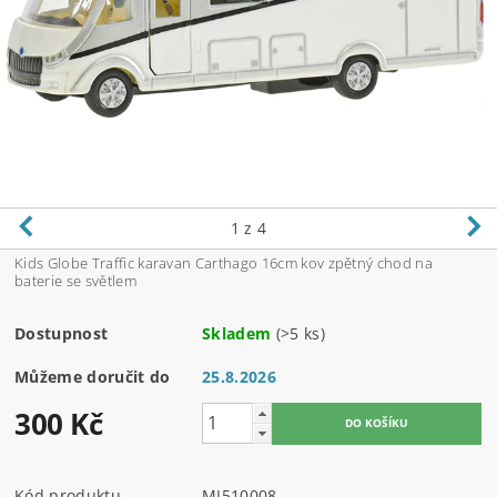
1
z 4
Kids Globe Traffic karavan Carthago 16cm kov zpětný chod na
baterie se světlem
Dostupnost
Skladem
(>5 ks)
Můžeme doručit do
25.8.2026
300 Kč
Kód produktu
MI510008