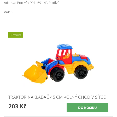
Adresa: Podivín 991, 691 45 Podivín.
Věk: 3+
Novinka
TRAKTOR NAKLADAČ 45 CM VOLNÝ CHOD V SÍŤCE
203 Kč