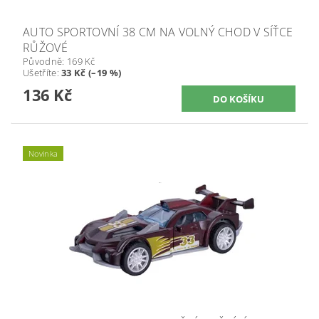
AUTO SPORTOVNÍ 38 CM NA VOLNÝ CHOD V SÍŤCE
RŮŽOVÉ
Původně:
169 Kč
Ušetříte
:
33 Kč (–19 %)
136 Kč
Novinka