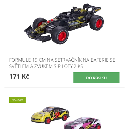
FORMULE 19 CM NA SETRVAČNÍK NA BATERIE SE
SVĚTLEM A ZVUKEM S PILOTY 2 KS
171 Kč
Novinka