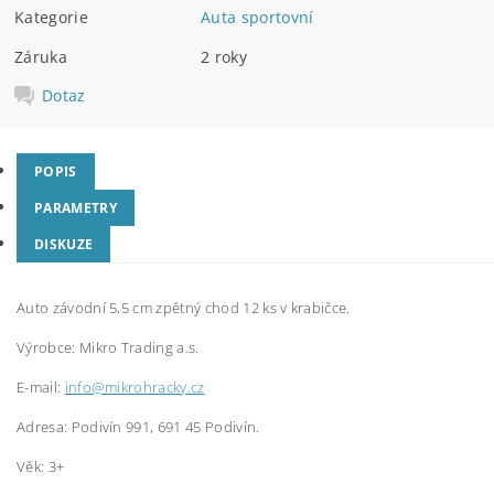
Kategorie
Auta sportovní
Záruka
2 roky
Dotaz
POPIS
PARAMETRY
DISKUZE
Auto závodní 5,5 cm zpětný chod 12 ks v krabičce.
Výrobce:
Mikro Trading a.s.
E-mail:
info@mikrohracky.cz
Adresa: Podivín 991, 691 45 Podivín.
Věk: 3+