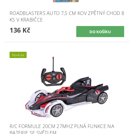
ROADBLASTERS AUTO 7,5 CM KOV ZPĚTNÝ CHOD 8
KS V KRABIČCE
136 Kč
Novinka
R/C FORMULE 20CM 27MHZ PLNÁ FUNKCE NA
BATERIE SE SVĚTLEM