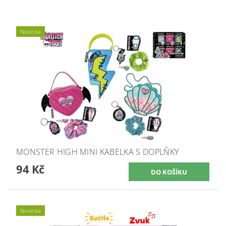
Novinka
MONSTER HIGH MINI KABELKA S DOPLŇKY
94 Kč
Novinka