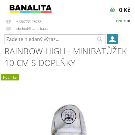
0 Kč
CZK
EUR
+420777003032
obchod@banalita.cz
RAINBOW HIGH - MINIBATŮŽEK
10 CM S DOPLŇKY
Novinka