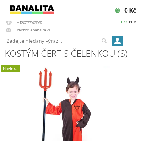
0 Kč
CZK
EUR
+420777003032
obchod@banalita.cz
KOSTÝM ČERT S ČELENKOU (S)
Novinka