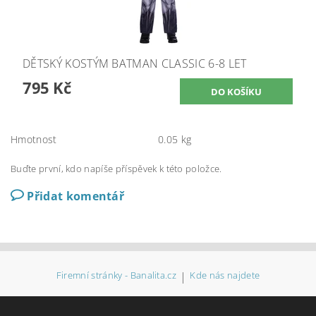
DĚTSKÝ KOSTÝM BATMAN CLASSIC 6-8 LET
795 Kč
Hmotnost
0.05 kg
Buďte první, kdo napíše příspěvek k této položce.
Přidat komentář
Firemní stránky - Banalita.cz
|
Kde nás najdete