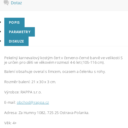
Dotaz
POPIS
PARAMETRY
DISKUZE
Pekelný karnevalový kostým čert v červeno-černé barvě ve velikosti S
je určen pro děti ve věkovém rozmezí 4-6 let (105-116 cm).
Balení obsahuje overal s límcem, ocasem a čelenku s rohy.
Rozměr balení: 21 x 30 x 3 cm.
Výrobce: RAPPA s.r.o.
E-mail:
obchod@rappa.cz
Adresa: Za Humny 1082, 725 25 Ostrava-Polanka.
Věk: 4+