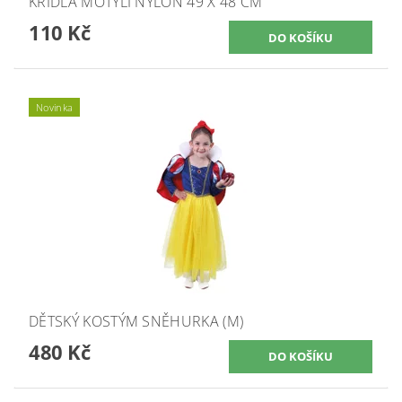
KŘÍDLA MOTÝLÍ NYLON 49 X 48 CM
110 Kč
Novinka
DĚTSKÝ KOSTÝM SNĚHURKA (M)
480 Kč