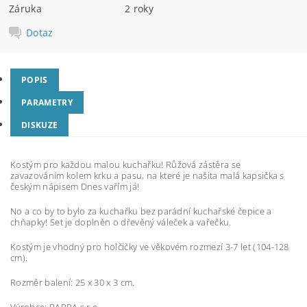
Záruka
2 roky
Dotaz
POPIS
PARAMETRY
DISKUZE
Kostým pro každou malou kuchařku! Růžová zástěra se
zavazováním kolem krku a pasu, na které je našita malá kapsička s
českým nápisem Dnes vařím já!
No a co by to bylo za kuchařku bez parádní kuchařské čepice a
chňapky! Set je doplněn o dřevěný váleček a vařečku.
Kostým je vhodný pro holčičky ve věkovém rozmezí 3-7 let (104-128
cm).
Rozměr balení: 25 x 30 x 3 cm.