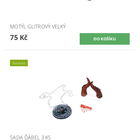
MOTÝL GLITROVÝ VELKÝ
75 Kč
Novinka
SADA ĎÁBEL 3 KS