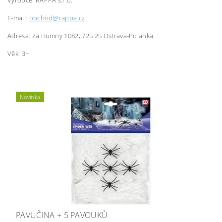
Výrobce: RAPPA s.r.o.
E-mail:
obchod@rappa.cz
Adresa: Za Humny 1082, 725 25 Ostrava-Polanka.
Věk: 3+
Novinka
PAVUČINA + 5 PAVOUKŮ