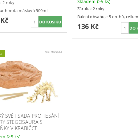
Skladem
(>5 ks)
: 2 roky
Záruka: 2 roky
ur hmota máslová 500ml
Balení obsahuje 5 druhů, celkem
 Kč
136 Kč
Kód:
MI36513
ka
KÝ SVĚT SADA PRO TESÁNÍ
RY STEGOSAURA S
ŇKY V KRABIČCE
dem
(>5 ks)