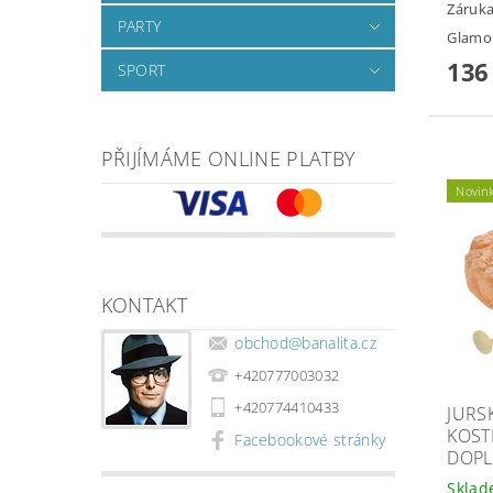
Záruka
PARTY
Glamo
136
SPORT
PŘIJÍMÁME ONLINE PLATBY
Novin
KONTAKT
obchod
@
banalita.cz
+420777003032
+420774410433
JURS
KOST
Facebookové stránky
DOPL
Skla