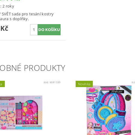
: 2 roky
 SVĚT sada pro tesání kostry
aura s doplňky.
 Kč
OBNÉ PRODUKTY
Kód:
MI81339
Kó
ka
Novinka