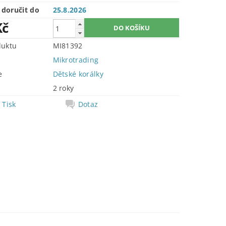
doručit do
25.8.2026
Kč
duktu
MI81392
Mikrotrading
e
Dětské korálky
2 roky
Tisk
Dotaz