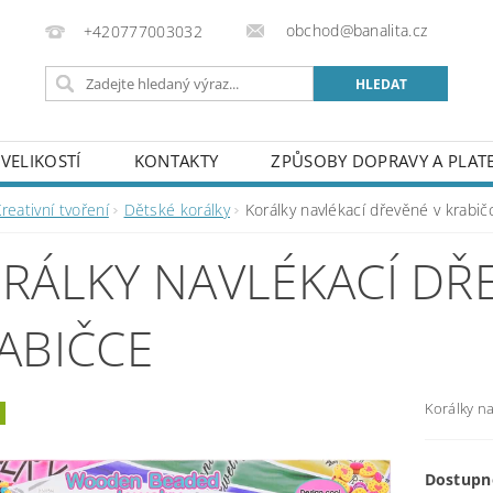
obchod@banalita.cz
+420777003032
VELIKOSTÍ
KONTAKTY
ZPŮSOBY DOPRAVY A PLAT
reativní tvoření
Dětské korálky
Korálky navlékací dřevěné v krabič
RÁLKY NAVLÉKACÍ DŘ
ABIČCE
Korálky na
Dostupn