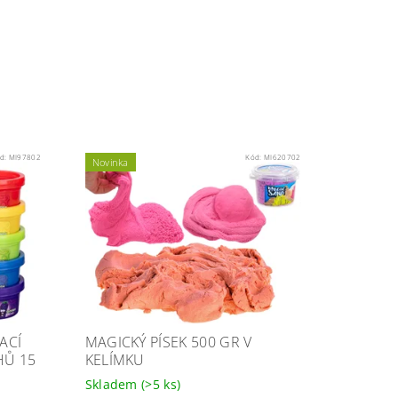
d:
MI97802
Kód:
MI620702
Novinka
ACÍ
MAGICKÝ PÍSEK 500 GR V
HŮ 15
KELÍMKU
Skladem
(>5 ks)