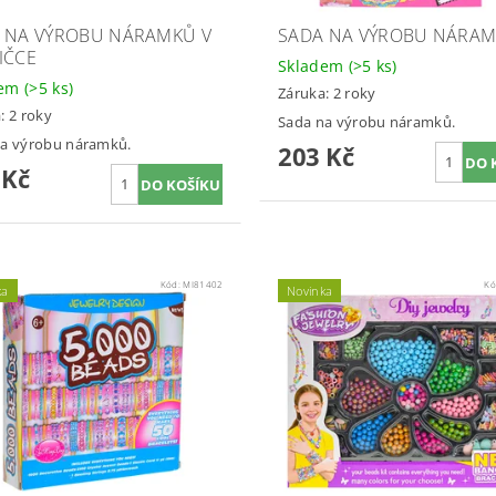
 NA VÝROBU NÁRAMKŮ V
SADA NA VÝROBU NÁRA
IČCE
Skladem
(>5 ks)
dem
(>5 ks)
Záruka: 2 roky
: 2 roky
Sada na výrobu náramků.
na výrobu náramků.
203 Kč
 Kč
Kód:
MI81402
Kó
ka
Novinka