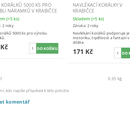
 KORÁLKŮ 5000 KS PRO
NAVLÉKACÍ KORÁLKY V
BU NÁRAMKŮ V KRABIČCE
KRABIČCE
dem
(>5 ks)
Skladem
(>5 ks)
: 2 roky
Záruka: 2 roky
orálků 5000 ks pro výrobu
Navlékání korálků podporuje 
ků.
motoriku, trpělivost a fantazii 
dítěte.
 Kč
171 Kč
t
0.35 kg
ní, kdo napíše příspěvek k této položce.
dat komentář