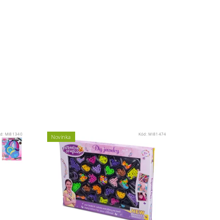
d:
MI81340
Kód:
MI81474
Novinka