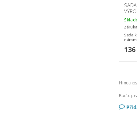
SADA
VÝRO
Skla
Záruka
Sada k
náram
136
Hmotnos
Buďte prv
Při