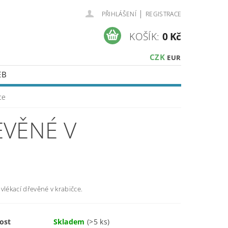
|
PŘIHLÁŠENÍ
REGISTRACE
KOŠÍK:
0 Kč
CZK
EUR
EB
ce
EVĚNÉ V
vlékací dřevěné v krabičce.
ost
Skladem
(>5 ks)