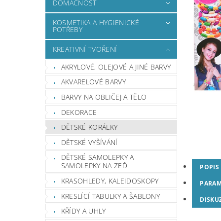
DOMÁCNOST
KOSMETIKA A HYGIENICKÉ
POTŘEBY
KREATIVNÍ TVOŘENÍ
AKRYLOVÉ, OLEJOVÉ A JINÉ BARVY
AKVARELOVÉ BARVY
BARVY NA OBLIČEJ A TĚLO
DEKORACE
DĚTSKÉ KORÁLKY
DĚTSKÉ VYŠÍVÁNÍ
DĚTSKÉ SAMOLEPKY A
SAMOLEPKY NA ZEĎ
POPIS
KRASOHLEDY, KALEIDOSKOPY
PARAM
KRESLÍCÍ TABULKY A ŠABLONY
DISKU
KŘÍDY A UHLY