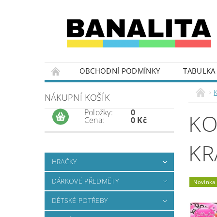
OBCHODNÍ PODMÍNKY
TABULKA 
K
NÁKUPNÍ KOŠÍK
Položky:
0
KO
Cena:
0 Kč
KR
HRAČKY
DÁRKOVÉ PŘEDMĚTY
Novinka
DĚTSKÉ POTŘEBY