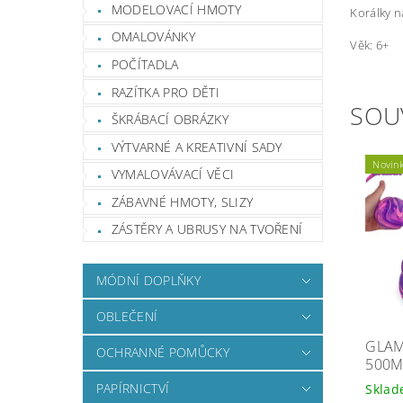
MODELOVACÍ HMOTY
Korálky n
OMALOVÁNKY
Věk: 6+
POČÍTADLA
RAZÍTKA PRO DĚTI
SOU
ŠKRÁBACÍ OBRÁZKY
VÝTVARNÉ A KREATIVNÍ SADY
Novin
VYMALOVÁVACÍ VĚCI
ZÁBAVNÉ HMOTY, SLIZY
ZÁSTĚRY A UBRUSY NA TVOŘENÍ
MÓDNÍ DOPLŇKY
OBLEČENÍ
GLA
OCHRANNÉ POMŮCKY
500M
PAPÍRNICTVÍ
Skla