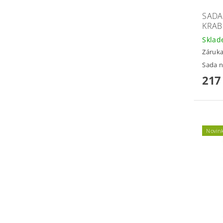
SADA
KRAB
Skla
Záruka
Sada 
217
Novin