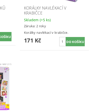
MKŮ
KORÁLKY NAVLÉKACÍ V
KRABIČCE
Skladem
(>5 ks)
Záruka: 2 roky
Korálky navlékací v krabičce.
171 Kč
d:
MI81215