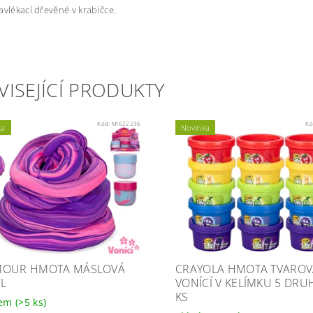
avlékací dřevěné v krabičce.
VISEJÍCÍ PRODUKTY
Kód:
MI622236
Kó
ka
Novinka
MOUR HMOTA MÁSLOVÁ
CRAYOLA HMOTA TVAROV
L
VONÍCÍ V KELÍMKU 5 DRU
KS
dem
(>5 ks)