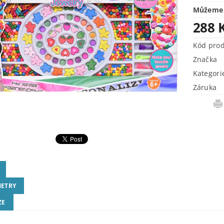
Můžeme 
288 
Kód pro
Značka
Kategori
Záruka
ETRY
ZE