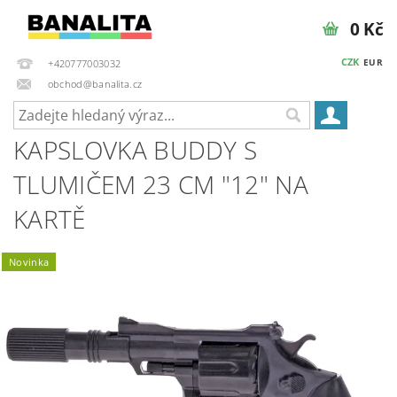
0 Kč
CZK
EUR
+420777003032
obchod@banalita.cz
KAPSLOVKA BUDDY S
TLUMIČEM 23 CM "12" NA
KARTĚ
Novinka