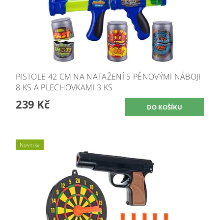
PISTOLE 42 CM NA NATAŽENÍ S PĚNOVÝMI NÁBOJI
8 KS A PLECHOVKAMI 3 KS
239 Kč
Novinka