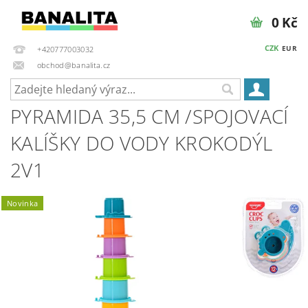
0 Kč
CZK
EUR
+420777003032
obchod@banalita.cz
PYRAMIDA 35,5 CM /SPOJOVACÍ
KALÍŠKY DO VODY KROKODÝL
2V1
Novinka