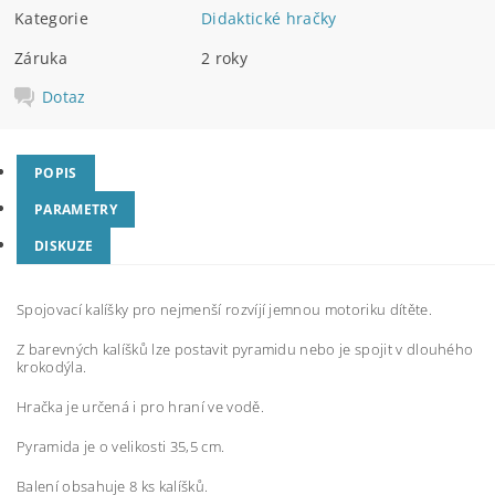
Kategorie
Didaktické hračky
Záruka
2 roky
Dotaz
POPIS
PARAMETRY
DISKUZE
Spojovací kalíšky pro nejmenší rozvíjí jemnou motoriku dítěte.
Z barevných kalíšků lze postavit pyramidu nebo je spojit v dlouhého
krokodýla.
Hračka je určená i pro hraní ve vodě.
Pyramida je o velikosti 35,5 cm.
Balení obsahuje 8 ks kalíšků.