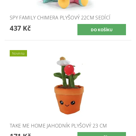
SPY FAMILY CHIMERA PLYŠOVÝ 22CM SEDÍCÍ
437 Kč
Novinka
TAKE ME HOME JAHODNÍK PLYŠOVÝ 23 CM
171 Kč