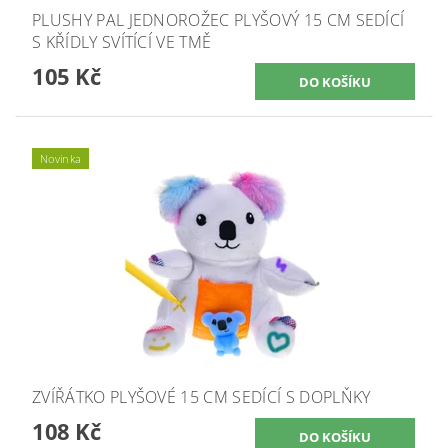
PLUSHY PAL JEDNOROŽEC PLYŠOVÝ 15 CM SEDÍCÍ
S KŘÍDLY SVÍTÍCÍ VE TMĚ
105 Kč
Novinka
ZVÍŘÁTKO PLYŠOVÉ 15 CM SEDÍCÍ S DOPLŇKY
108 Kč