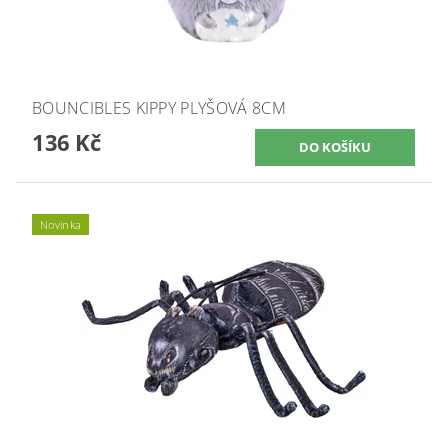
BOUNCIBLES KIPPY PLYŠOVÁ 8CM
136 Kč
Novinka