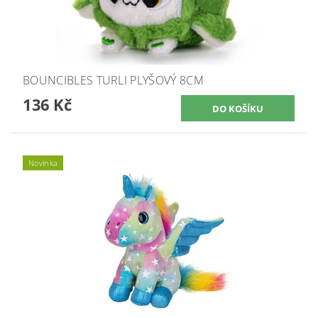
BOUNCIBLES TURLI PLYŠOVÝ 8CM
136 Kč
Novinka