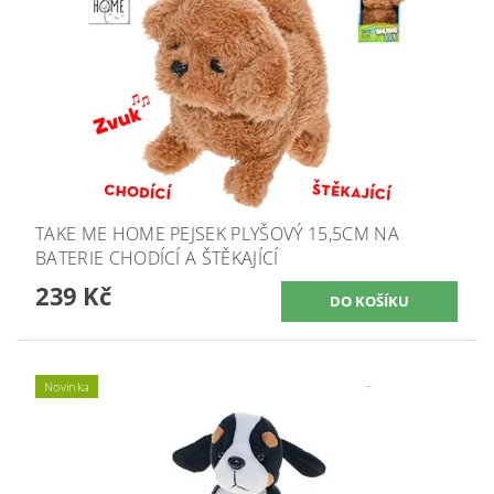
TAKE ME HOME PEJSEK PLYŠOVÝ 15,5CM NA
BATERIE CHODÍCÍ A ŠTĚKAJÍCÍ
239 Kč
Novinka