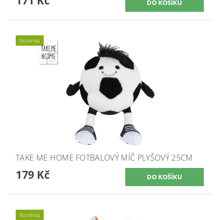
Novinka
TAKE ME HOME FOTBALOVÝ MÍČ PLYŠOVÝ 25CM
179 Kč
Novinka