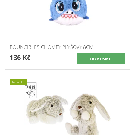
BOUNCIBLES CHOMPY PLYŠOVÝ 8CM
136 Kč
Novinka