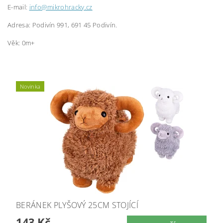
E-mail:
info@mikrohracky.cz
Adresa: Podivín 991, 691 45 Podivín.
Věk: 0m+
Novinka
BERÁNEK PLYŠOVÝ 25CM STOJÍCÍ
143 Kč