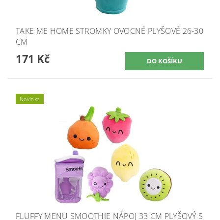
TAKE ME HOME STROMKY OVOCNÉ PLYŠOVÉ 26-30
CM
171 Kč
Novinka
FLUFFY MENU SMOOTHIE NÁPOJ 33 CM PLYŠOVÝ S