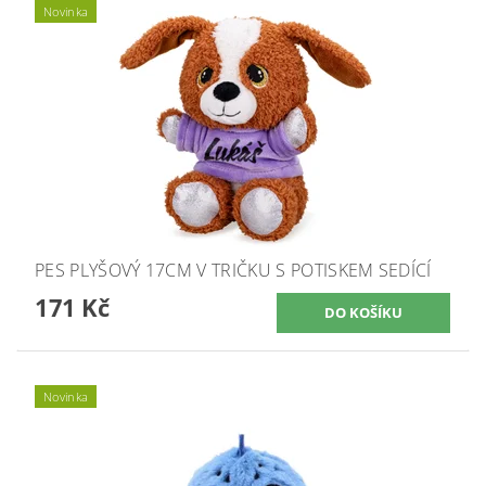
Novinka
PES PLYŠOVÝ 17CM V TRIČKU S POTISKEM SEDÍCÍ
171 Kč
Novinka