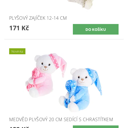
PLYŠOVÝ ZAJÍČEK 12-14 CM
171 Kč
Novinka
MEDVĚD PLYŠOVÝ 20 CM SEDÍCÍ S CHRASTÍTKEM