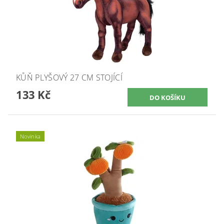
KŮŇ PLYŠOVÝ 27 CM STOJÍCÍ
133 Kč
Novinka