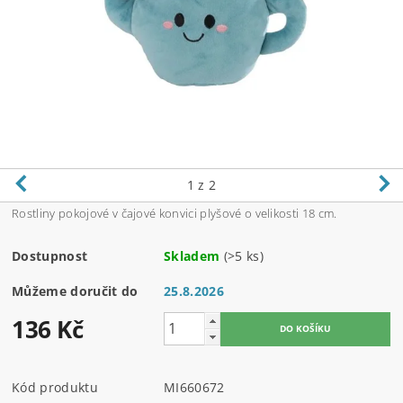
1
z 2
Rostliny pokojové v čajové konvici plyšové o velikosti 18 cm.
Dostupnost
Skladem
(>5 ks)
Můžeme doručit do
25.8.2026
136 Kč
Kód produktu
MI660672