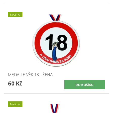
Novinka
MEDAILE VĚK 18 - ŽENA
60 Kč
Novinka