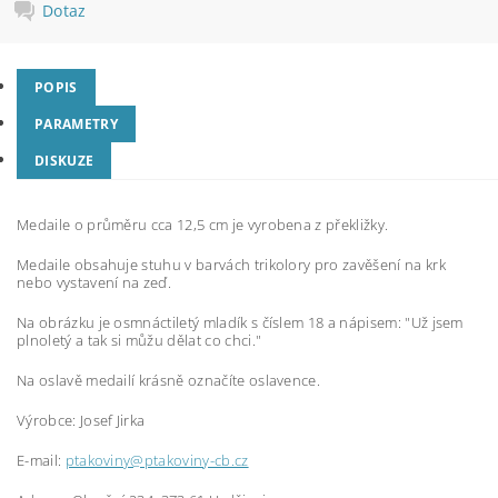
Dotaz
POPIS
PARAMETRY
DISKUZE
Medaile o průměru cca 12,5 cm je vyrobena z překližky.
Medaile obsahuje stuhu v barvách trikolory pro zavěšení na krk
nebo vystavení na zeď.
Na obrázku je osmnáctiletý mladík s číslem 18 a nápisem: "Už jsem
plnoletý a tak si můžu dělat co chci."
Na oslavě medailí krásně označíte oslavence.
Výrobce: Josef Jirka
E-mail:
ptakoviny@ptakoviny-cb.cz