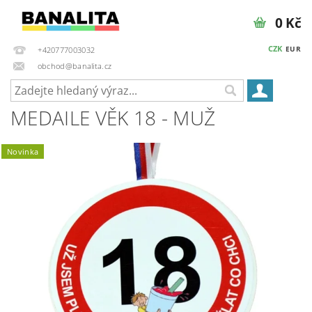
0 Kč
CZK
EUR
+420777003032
obchod@banalita.cz
MEDAILE VĚK 18 - MUŽ
Novinka