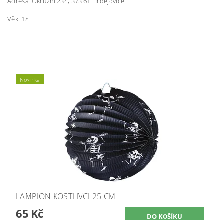
Adresa: Okružní 234, 373 61 Hrdějovice.
Věk: 18+
Novinka
LAMPION KOSTLIVCI 25 CM
65 Kč