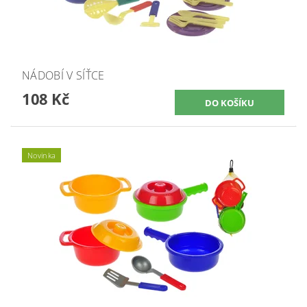
NÁDOBÍ V SÍŤCE
108 Kč
Novinka