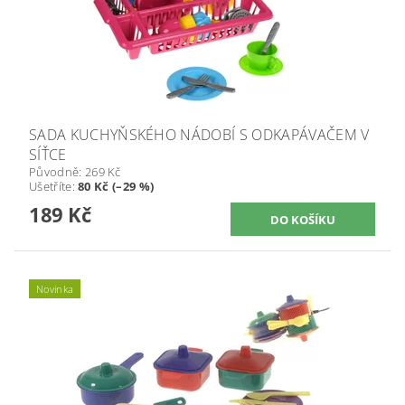
SADA KUCHYŇSKÉHO NÁDOBÍ S ODKAPÁVAČEM V
SÍŤCE
Původně:
269 Kč
Ušetříte
:
80 Kč (–29 %)
189 Kč
Novinka