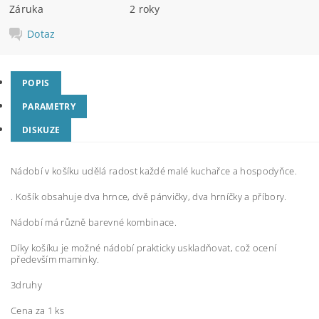
Záruka
2 roky
Dotaz
POPIS
PARAMETRY
DISKUZE
Nádobí v košíku udělá radost každé malé kuchařce a hospodyňce.
. Košík obsahuje dva hrnce, dvě pánvičky, dva hrníčky a příbory.
Nádobí má různě barevné kombinace.
Díky košíku je možné nádobí prakticky uskladňovat, což ocení
především maminky.
3druhy
Cena za 1 ks