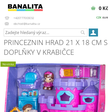
0 Kč
CZK
EUR
+420777003032
obchod@banalita.cz
PRINCEZNIN HRAD 21 X 18 CM S
DOPLŇKY V KRABIČCE
Novinka