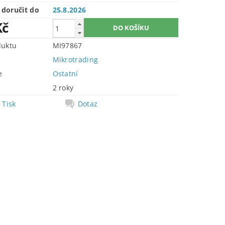
doručit do
25.8.2026
Kč
duktu
MI97867
Mikrotrading
e
Ostatní
2 roky
Tisk
Dotaz