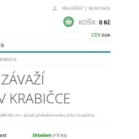
|
PŘIHLÁŠENÍ
REGISTRACE
KOŠÍK:
0 Kč
CZK
EUR
EB
 krabičce
 ZÁVAŽÍ
V KRABIČCE
děti 46 cm + závaží plnitelné vodou 8 ks v krabičce.
ost
Skladem
(>5 ks)