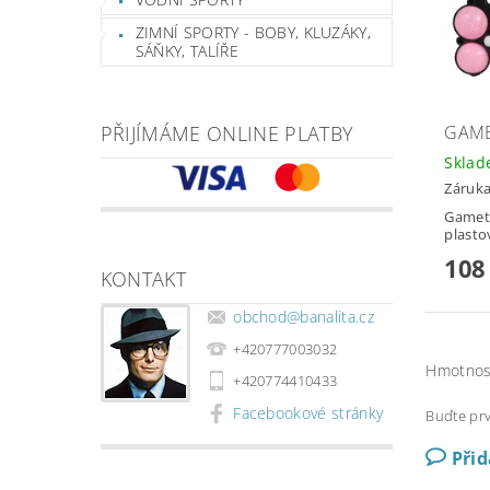
ZIMNÍ SPORTY - BOBY, KLUZÁKY,
SÁŇKY, TALÍŘE
GAME
PŘIJÍMÁME ONLINE PLATBY
Skla
Záruka
Gamet
plast
108
KONTAKT
obchod
@
banalita.cz
+420777003032
Hmotnos
+420774410433
Facebookové stránky
Buďte prv
Při