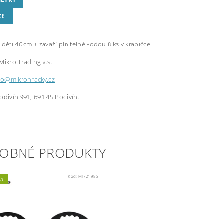
ZE
 děti 46 cm + závaží plnitelné vodou 8 ks v krabičce.
Mikro Trading a.s.
fo@mikrohracky.cz
odivín 991, 691 45 Podivín.
OBNÉ PRODUKTY
Kód:
MI721985
ka