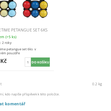
TIME PETANGUE SET 6KS
dem
(>5 ks)
: 2 roky
ime petangue set 6ks v
ovém pouzdře
 Kč
t
0.2 kg
ní, kdo napíše příspěvek k této položce.
dat komentář