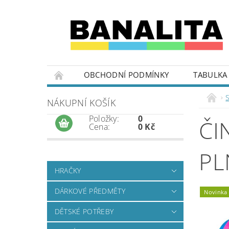
OBCHODNÍ PODMÍNKY
TABULKA 
NÁKUPNÍ KOŠÍK
Položky:
0
ČI
Cena:
0 Kč
PL
HRAČKY
DÁRKOVÉ PŘEDMĚTY
Novinka
DĚTSKÉ POTŘEBY