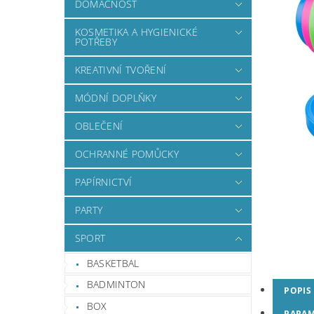
DOMÁCNOST
KOSMETIKA A HYGIENICKÉ
POTŘEBY
KREATIVNÍ TVOŘENÍ
MÓDNÍ DOPLŇKY
OBLEČENÍ
OCHRANNÉ POMŮCKY
PAPÍRNICTVÍ
PARTY
SPORT
BASKETBAL
BADMINTON
POPIS
BOX
PARAM