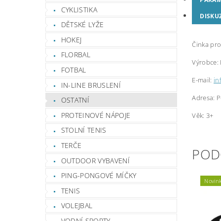
CYKLISTIKA
DISKU
DĚTSKÉ LYŽE
HOKEJ
Činka pro
FLORBAL
Výrobce:
FOTBAL
E-mail:
in
IN-LINE BRUSLENÍ
Adresa: P
OSTATNÍ
PROTEINOVÉ NÁPOJE
Věk: 3+
STOLNÍ TENIS
TERČE
POD
OUTDOOR VYBAVENÍ
PING-PONGOVÉ MÍČKY
Novin
TENIS
VOLEJBAL
VODNÍ SPORTY