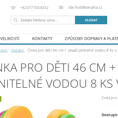
obchod@banalita.cz
+420777003032
VELIKOSTÍ
KONTAKTY
ZPŮSOBY DOPRAVY A PLAT
Sport
Ostatní
Činka pro děti 46 cm + závaží plnitelné vodou 8 ks v
NKA PRO DĚTI 46 CM +
NITELNÉ VODOU 8 KS 
Činka pro 
Dostupn