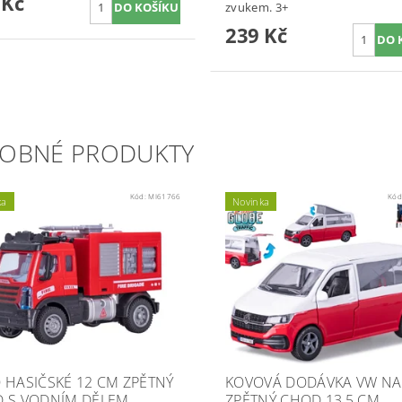
 Kč
zvukem. 3+
239 Kč
OBNÉ PRODUKTY
Kód:
MI61766
Kód
ka
Novinka
 HASIČSKÉ 12 CM ZPĚTNÝ
KOVOVÁ DODÁVKA VW NA
 S VODNÍM DĚLEM
ZPĚTNÝ CHOD 13,5 CM