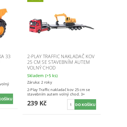
KA 33
2-PLAY TRAFFIC NAKLADAČ KOV
U
25 CM SE STAVEBNÍM AUTEM
VOLNÝ CHOD
Skladem
(>5 ks)
Záruka: 2 roky
volný
2-Play Traffic nakladač kov 25 cm se
stavebním autem volný chod. 3+
239 Kč