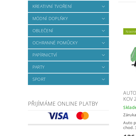
KREATIVNÍ TVOŘENÍ
MÓDNÍ DOPLŇKY
OBLEČENÍ
Novin
OCHRANNÉ POMŮCKY
PAPÍRNICTVÍ
PARTY
SPORT
AUTO
KOV 
PŘIJÍMÁME ONLINE PLATBY
Skla
Záruka
Auto p
chod. 