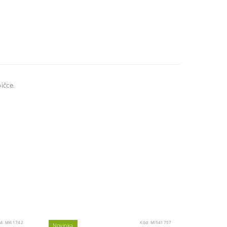
ičce.
d:
MI61742
Kód:
MI541757
Novinka