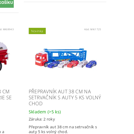
d:
MI68943
Kód:
MI61725
Novinka
8 CM
PŘEPRAVNÍK AUT 38 CM NA
IE SE
SETRVAČNÍK S AUTY 5 KS VOLNÝ
CHOD
Skladem
(>5 ks)
Záruka: 2 roky
Přepravník aut 38 cm na setrvačník s
m a
auty 5 ks volný chod.