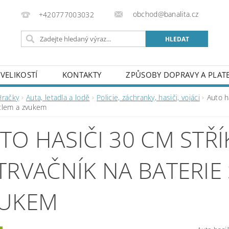
obchod@banalita.cz
+420777003032
VELIKOSTÍ
KONTAKTY
ZPŮSOBY DOPRAVY A PLAT
Hračky
Auta, letadla a lodě
Policie, záchranky, hasiči, vojáci
Auto h
tlem a zvukem
TO HASIČI 30 CM STŘÍ
TRVAČNÍK NA BATERIE
UKEM