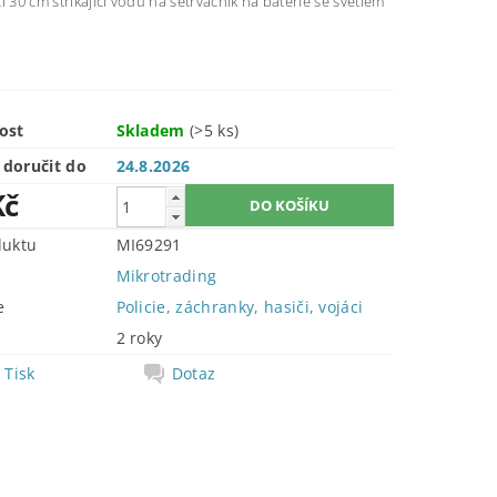
i 30 cm stříkající vodu na setrvačník na baterie se světlem
ost
Skladem
(>5 ks)
doručit do
24.8.2026
Kč
duktu
MI69291
Mikrotrading
e
Policie, záchranky, hasiči, vojáci
2 roky
Tisk
Dotaz