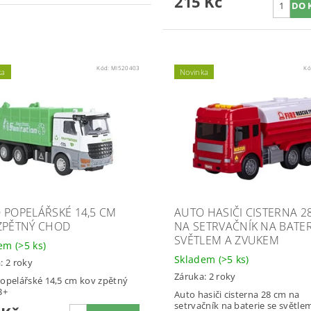
215 Kč
Kód:
MI520403
Kó
ka
Novinka
 POPELÁŘSKÉ 14,5 CM
AUTO HASIČI CISTERNA 2
ZPĚTNÝ CHOD
NA SETRVAČNÍK NA BATER
SVĚTLEM A ZVUKEM
dem
(>5 ks)
Skladem
(>5 ks)
: 2 roky
Záruka: 2 roky
opelářské 14,5 cm kov zpětný
3+
Auto hasiči cisterna 28 cm na
setrvačník na baterie se světle