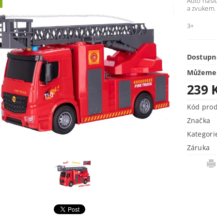
Auto hasič
a zvukem.
3+
Dostupn
Můžeme 
239 
Kód pro
Značka
Kategori
Záruka