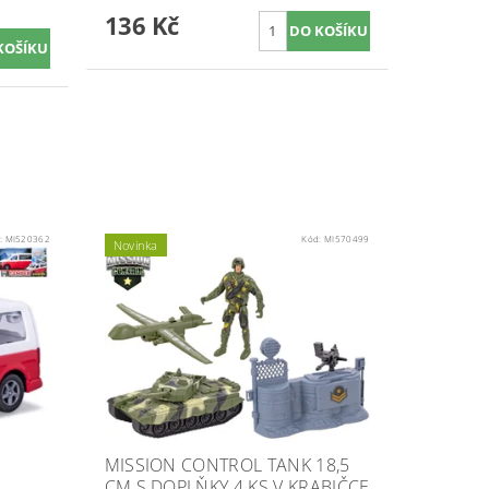
136 Kč
:
MI520362
Kód:
MI570499
Novinka
MISSION CONTROL TANK 18,5
CM S DOPLŇKY 4 KS V KRABIČCE