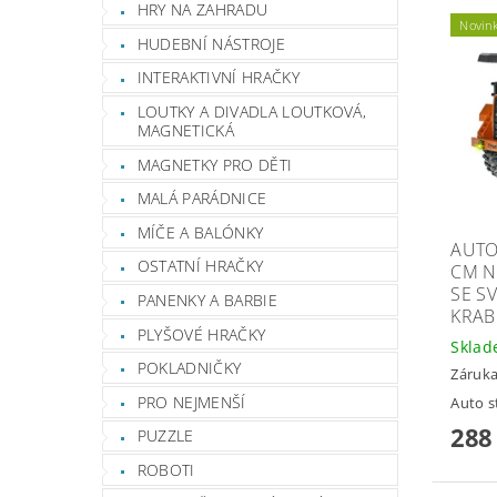
HRY NA ZAHRADU
Novin
HUDEBNÍ NÁSTROJE
INTERAKTIVNÍ HRAČKY
LOUTKY A DIVADLA LOUTKOVÁ,
MAGNETICKÁ
MAGNETKY PRO DĚTI
MALÁ PARÁDNICE
MÍČE A BALÓNKY
AUTO
OSTATNÍ HRAČKY
CM N
SE S
PANENKY A BARBIE
KRAB
PLYŠOVÉ HRAČKY
Skla
POKLADNIČKY
Záruka
PRO NEJMENŠÍ
Auto s
288
PUZZLE
ROBOTI