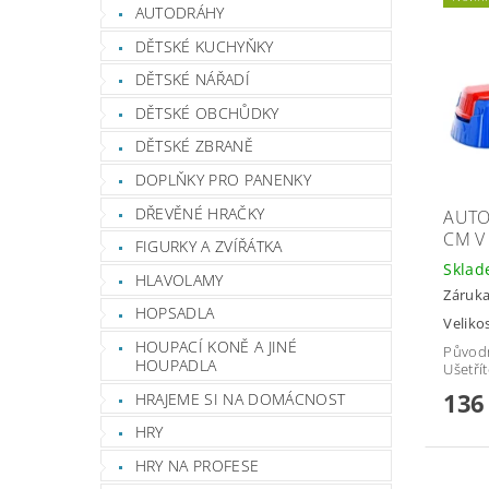
AUTODRÁHY
DĚTSKÉ KUCHYŇKY
DĚTSKÉ NÁŘADÍ
DĚTSKÉ OBCHŮDKY
DĚTSKÉ ZBRANĚ
DOPLŇKY PRO PANENKY
DŘEVĚNÉ HRAČKY
AUTO
CM V
FIGURKY A ZVÍŘÁTKA
Skla
HLAVOLAMY
Záruka
HOPSADLA
Veliko
HOUPACÍ KONĚ A JINÉ
Původ
HOUPADLA
Ušetří
136
HRAJEME SI NA DOMÁCNOST
HRY
HRY NA PROFESE