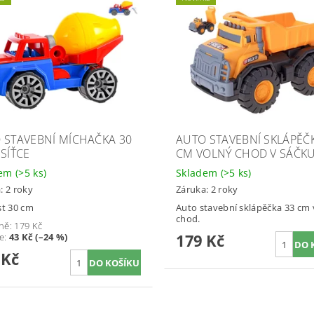
 STAVEBNÍ MÍCHAČKA 30
AUTO STAVEBNÍ SKLÁPĚČ
 SÍŤCE
CM VOLNÝ CHOD V SÁČK
dem
(>5 ks)
Skladem
(>5 ks)
: 2 roky
Záruka: 2 roky
st 30 cm
Auto stavební sklápěčka 33 cm 
chod.
ně:
179 Kč
179 Kč
te
:
43 Kč (–24 %)
 Kč