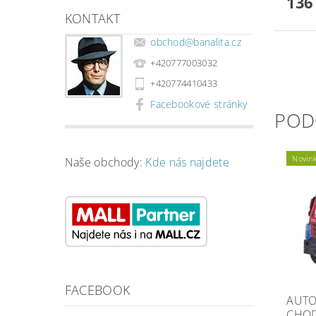
136
KONTAKT
obchod
@
banalita.cz
+420777003032
+420774410433
Facebookové stránky
POD
Novin
Naše obchody:
Kde nás najdete
FACEBOOK
AUTO
CHOD