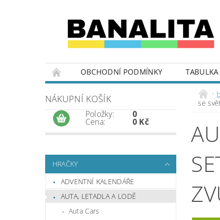
OBCHODNÍ PODMÍNKY
TABULKA 
NÁKUPNÍ KOŠÍK
se svě
Položky:
0
Cena:
0 Kč
AU
SE
HRAČKY
ADVENTNÍ KALENDÁŘE
ZV
AUTA, LETADLA A LODĚ
Auta Cars