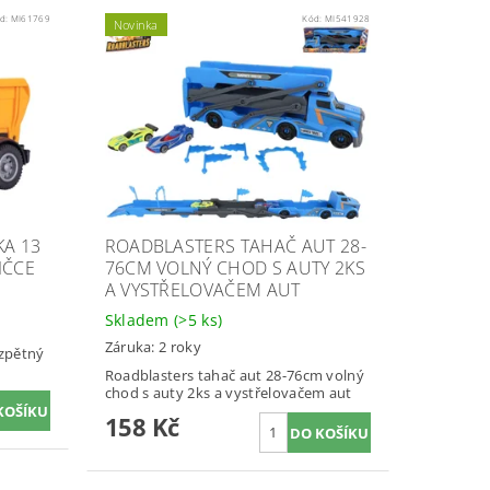
d:
MI61769
Kód:
MI541928
Novinka
KA 13
ROADBLASTERS TAHAČ AUT 28-
IČCE
76CM VOLNÝ CHOD S AUTY 2KS
A VYSTŘELOVAČEM AUT
Skladem
(>5 ks)
Záruka: 2 roky
 zpětný
Roadblasters tahač aut 28-76cm volný
chod s auty 2ks a vystřelovačem aut
158 Kč