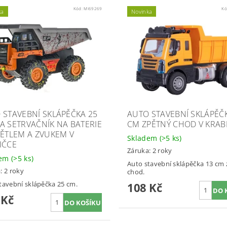
Kód:
MI69269
Kó
ka
Novinka
 STAVEBNÍ SKLÁPĚČKA 25
AUTO STAVEBNÍ SKLÁPĚČ
A SETRVAČNÍK NA BATERIE
CM ZPĚTNÝ CHOD V KRAB
VĚTLEM A ZVUKEM V
Skladem
(>5 ks)
IČCE
Záruka: 2 roky
dem
(>5 ks)
Auto stavební sklápěčka 13 cm
: 2 roky
chod.
tavební sklápěčka 25 cm.
108 Kč
 Kč