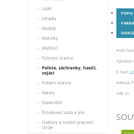
Lodě
POPIS
Letadla
PARAM
Modely
DISKU
Motorky
MultiGO
Auto hasi
Policejní stanice
Výrobce:
Policie, záchranky, hasiči,
E-mail:
in
vojáci
Adresa: P
Požární stanice
Rakety
Věk: 3+
Staveniště
Šroubovací auta a jiné
SOU
Traktory a ostatní pracovní
stroje
Novin