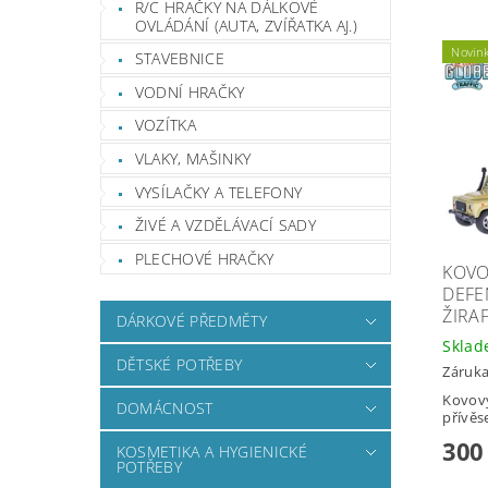
R/C HRAČKY NA DÁLKOVÉ
OVLÁDÁNÍ (AUTA, ZVÍŘATKA AJ.)
Novin
STAVEBNICE
VODNÍ HRAČKY
VOZÍTKA
VLAKY, MAŠINKY
VYSÍLAČKY A TELEFONY
ŽIVÉ A VZDĚLÁVACÍ SADY
PLECHOVÉ HRAČKY
KOVO
DEFE
ŽIRA
DÁRKOVÉ PŘEDMĚTY
Skla
DĚTSKÉ POTŘEBY
Záruka
Kovový
DOMÁCNOST
přívěs
300
KOSMETIKA A HYGIENICKÉ
POTŘEBY