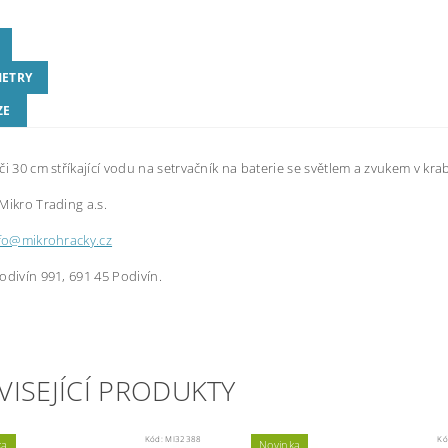
ETRY
ZE
či 30 cm stříkající vodu na setrvačník na baterie se světlem a zvukem v krab
Mikro Trading a.s.
fo@mikrohracky.cz
odivín 991, 691 45 Podivín.
VISEJÍCÍ PRODUKTY
Kód:
MI32388
Kó
ka
Novinka