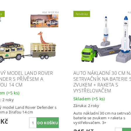
Kód:
MI28364
Kó
ka
Novinka
VÝ MODEL LAND ROVER
AUTO NÁKLADNÍ 30 CM N
NDER S PŘÍVĚSEM A
SETRVAČNÍK NA BATERIE 
FOU 14 CM
ZVUKEM + RAKETA S
VYSTŘELOVAČEM
dem
(>5 ks)
Skladem
(>5 ks)
: 2 roky
Záruka: 2 roky
 model Land Rover Defender s
em a žirafou 14 cm
Auto nákladní 30 cm na setrvač
baterie se zvukem + raketa s
 Kč
vystřelovačem. 3+