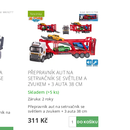
d:
MI69277
Kód:
MI510798
Novinka
A
PŘEPRAVNÍK AUT NA
SE
SETRVAČNÍK SE SVĚTLEM A
ZVUKEM + 3 AUTA 38 CM
Skladem
(>5 ks)
Záruka: 2 roky
Přepravník aut na setrvačník se
světlem a zvukem + 3 auta 38 cm
ník na
311 Kč