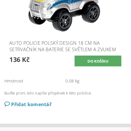
AUTO POLICIE POLSKÝ DESIGN 18 CM NA
SETRVAČNÍK NA BATERIE SE SVĚTLEM A ZVUKEM
136 Kč
Hmotnost
0.08 kg
Buďte první, kdo napíše příspěvek k této položce.
Přidat komentář