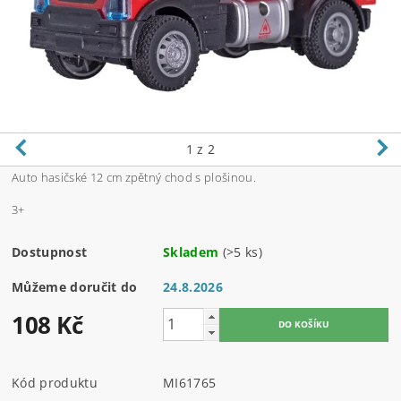
1
z 2
Auto hasičské 12 cm zpětný chod s plošinou.
3+
Dostupnost
Skladem
(>5 ks)
Můžeme doručit do
24.8.2026
108 Kč
Kód produktu
MI61765