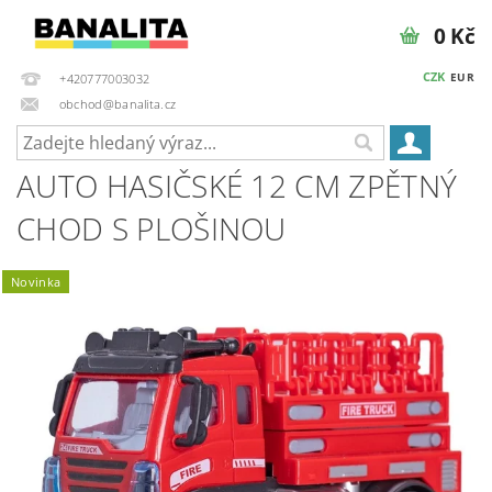
0 Kč
CZK
EUR
+420777003032
obchod@banalita.cz
AUTO HASIČSKÉ 12 CM ZPĚTNÝ
CHOD S PLOŠINOU
Novinka