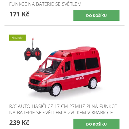
FUNKCE NA BATERIE SE SVĚTLEM
171 Kč
Novinka
R/C AUTO HASIČI CZ 17 CM 27MHZ PLNÁ FUNKCE
NA BATERIE SE SVĚTLEM A ZVUKEM V KRABIČCE
239 Kč