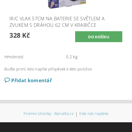
IR/C VLAK 57CM NA BATERIE SE SVĚTLEM A
ZVUKEM S DRÁHOU 62 CM V KRABIČCE
328 Kč
Hmotnost
0.2 kg
Buďte první, kdo napíše příspěvek k této položce.
Přidat komentář
Firemní stránky - Banalita.cz
|
Kde nás najdete