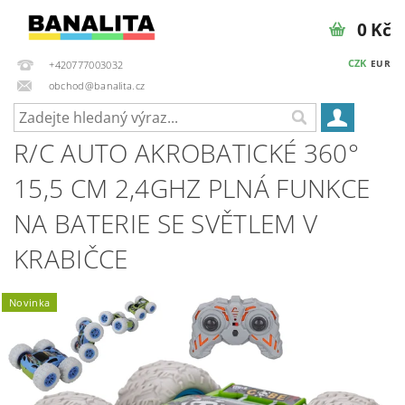
0 Kč
CZK
EUR
+420777003032
obchod@banalita.cz
R/C AUTO AKROBATICKÉ 360°
15,5 CM 2,4GHZ PLNÁ FUNKCE
NA BATERIE SE SVĚTLEM V
KRABIČCE
Novinka