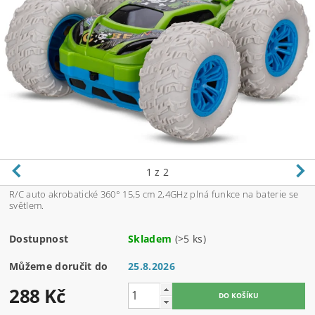
1
z 2
R/C auto akrobatické 360° 15,5 cm 2,4GHz plná funkce na baterie se
světlem.
Dostupnost
Skladem
(>5 ks)
Můžeme doručit do
25.8.2026
288 Kč