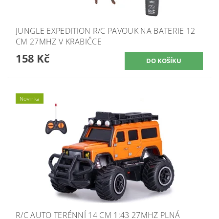
JUNGLE EXPEDITION R/C PAVOUK NA BATERIE 12
CM 27MHZ V KRABIČCE
158 Kč
Novinka
R/C AUTO TERÉNNÍ 14 CM 1:43 27MHZ PLNÁ