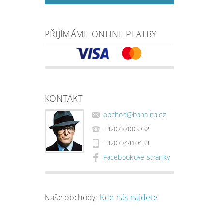
PŘIJÍMÁME ONLINE PLATBY
KONTAKT
obchod
@
banalita.cz
+420777003032
+420774410433
Facebookové stránky
Naše obchody:
Kde nás najdete