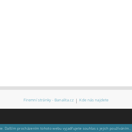
Firemní stránky - Banalita.cz
|
Kde nás najdete
e. Dalším procházením tohoto webu vyjadřujete souhlas s jejich používáním..