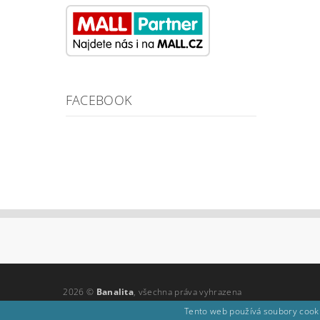
FACEBOOK
2026 ©
Banalita
, všechna práva vyhrazena
Tento web používá soubory cooki