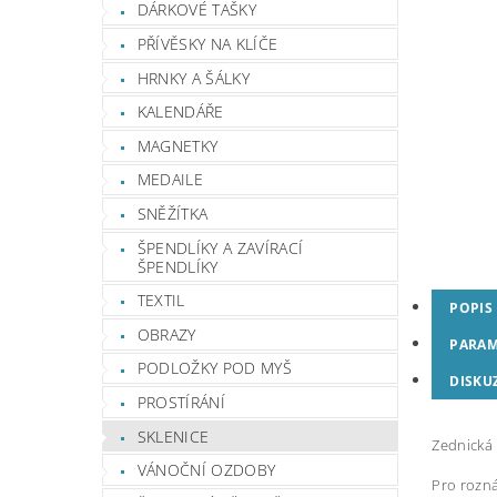
DÁRKOVÉ TAŠKY
PŘÍVĚSKY NA KLÍČE
HRNKY A ŠÁLKY
KALENDÁŘE
MAGNETKY
MEDAILE
SNĚŽÍTKA
ŠPENDLÍKY A ZAVÍRACÍ
ŠPENDLÍKY
TEXTIL
POPIS
OBRAZY
PARAM
PODLOŽKY POD MYŠ
DISKU
PROSTÍRÁNÍ
SKLENICE
Zednická 
VÁNOČNÍ OZDOBY
Pro rozná