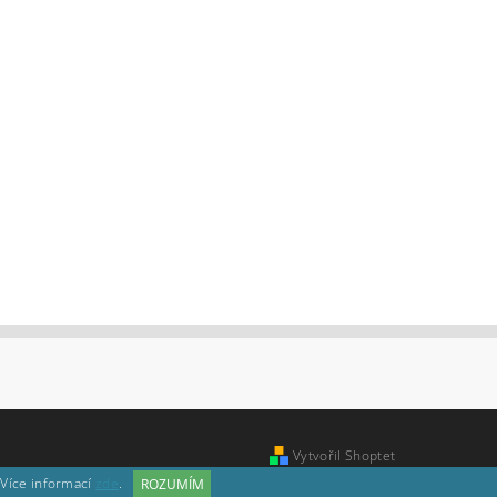
Vytvořil Shoptet
 Více informací
zde
.
ROZUMÍM