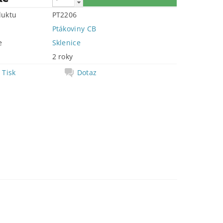
duktu
PT2206
Ptákoviny CB
e
Sklenice
2 roky
Tisk
Dotaz