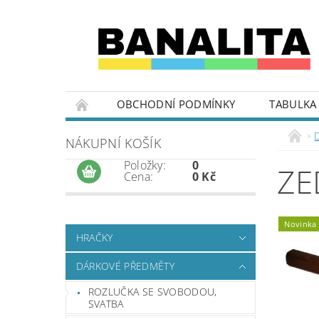
OBCHODNÍ PODMÍNKY
TABULKA 
NÁKUPNÍ KOŠÍK
Položky:
0
ZE
Cena:
0 Kč
Novinka
HRAČKY
DÁRKOVÉ PŘEDMĚTY
ROZLUČKA SE SVOBODOU,
SVATBA