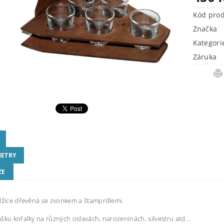
Kód pro
Značka
Kategori
Záruka
ETRY
ZE
lžíce dřevěná se zvonkem a štamprdlemi.
šku kořalky na různých oslavách, narozeninách, silvestru atd...