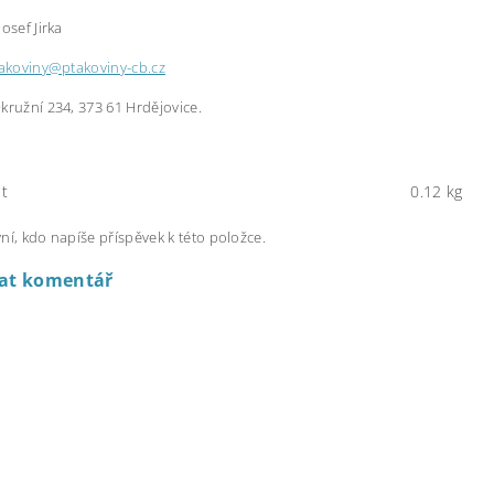
osef Jirka
akoviny@ptakoviny-cb.cz
kružní 234, 373 61 Hrdějovice.
t
0.12 kg
ní, kdo napíše příspěvek k této položce.
dat komentář