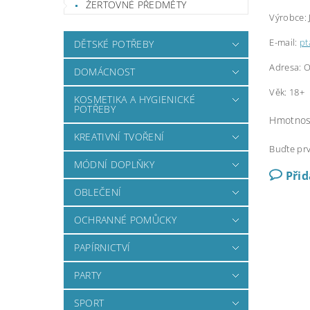
ŽERTOVNÉ PŘEDMĚTY
Výrobce: J
E-mail:
pt
DĚTSKÉ POTŘEBY
Adresa: O
DOMÁCNOST
Věk: 18+
KOSMETIKA A HYGIENICKÉ
POTŘEBY
Hmotnos
KREATIVNÍ TVOŘENÍ
Buďte prv
MÓDNÍ DOPLŇKY
Při
OBLEČENÍ
OCHRANNÉ POMŮCKY
PAPÍRNICTVÍ
PARTY
SPORT