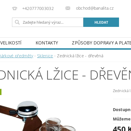
obchod@banalita.cz
+420777003032
VELIKOSTÍ
KONTAKTY
ZPŮSOBY DOPRAVY A PLAT
Dárkové předměty
Sklenice
Zednická lžice - dřevěná
DNICKÁ LŽICE - DŘEV
Zednická 
Dostupn
Můžeme 
450 