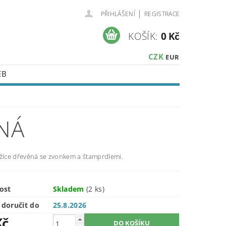
|
PŘIHLÁŠENÍ
REGISTRACE
KOŠÍK:
0 Kč
CZK
EUR
EB
ĚNÁ
lžíce dřevěná se zvonkem a štamprdlemi.
ost
Skladem
(2 ks)
doručit do
25.8.2026
Kč