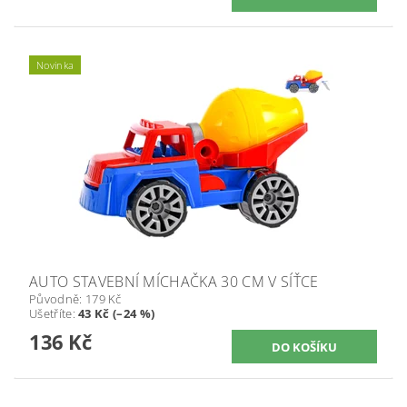
Novinka
AUTO STAVEBNÍ MÍCHAČKA 30 CM V SÍŤCE
Původně:
179 Kč
Ušetříte
:
43 Kč (–24 %)
136 Kč