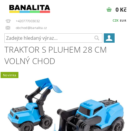
0 Kč
CZK
EUR
+420777003032
obchod@banalita.cz
TRAKTOR S PLUHEM 28 CM
VOLNÝ CHOD
Novinka