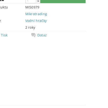
duktu
MI50979
Mikrotrading
e
Vodní hračky
2 roky
Tisk
Dotaz