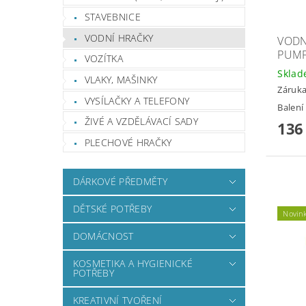
STAVEBNICE
VODNÍ HRAČKY
VODN
PUMP
VOZÍTKA
Skla
VLAKY, MAŠINKY
Záruka
VYSÍLAČKY A TELEFONY
Balení
ŽIVÉ A VZDĚLÁVACÍ SADY
136
PLECHOVÉ HRAČKY
DÁRKOVÉ PŘEDMĚTY
DĚTSKÉ POTŘEBY
Novin
DOMÁCNOST
KOSMETIKA A HYGIENICKÉ
POTŘEBY
KREATIVNÍ TVOŘENÍ