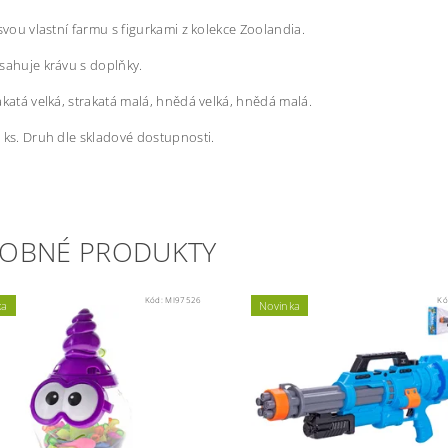
 svou vlastní farmu s figurkami z kolekce Zoolandia.
sahuje krávu s doplňky.
akatá velká, strakatá malá, hnědá velká, hnědá malá.
 ks. Druh dle skladové dostupnosti.
OBNÉ PRODUKTY
Kód:
MI97526
Kó
ka
Novinka