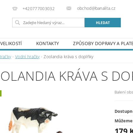
obchod@banalita.cz
+420777003032
VELIKOSTÍ
KONTAKTY
ZPŮSOBY DOPRAVY A PLAT
Hračky
Vodní hračky
Zoolandia kráva s doplňky
OLANDIA KRÁVA S DO
Balení ob
Dostupn
Můžeme 
179 