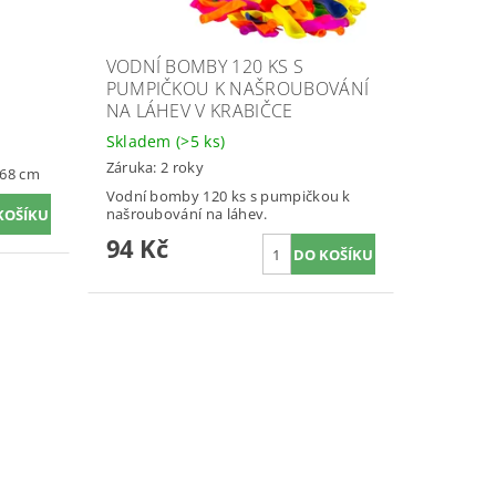
VODNÍ BOMBY 120 KS S
PUMPIČKOU K NAŠROUBOVÁNÍ
NA LÁHEV V KRABIČCE
Skladem
(>5 ks)
Záruka: 2 roky
 68 cm
Vodní bomby 120 ks s pumpičkou k
našroubování na láhev.
94 Kč