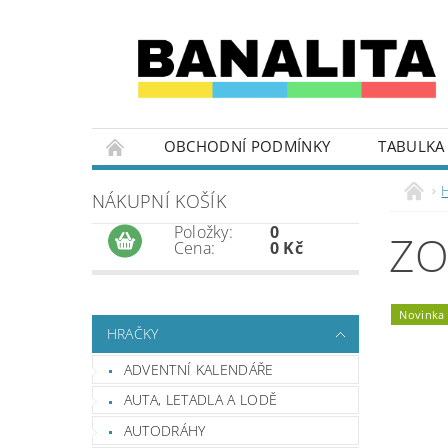
OBCHODNÍ PODMÍNKY
TABULKA 
NÁKUPNÍ KOŠÍK
Položky:
0
ZO
Cena:
0 Kč
Novinka
HRAČKY
ADVENTNÍ KALENDÁŘE
AUTA, LETADLA A LODĚ
AUTODRÁHY