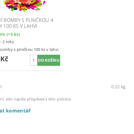
Í BOMBY S PLNIČKOU 4
Y 100 KS V LAHVI
dem
(>5 ks)
: 2 roky
bomby s plničkou 100 ks v lahvi.
 Kč
t
0.22 kg
ní, kdo napíše příspěvek k této položce.
dat komentář