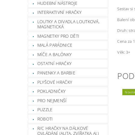
HUDEBNÍ NÁSTROJE
Sestav si
INTERAKTIVNÍ HRAČKY
Balení ob
LOUTKY A DIVADLA LOUTKOVÁ,
MAGNETICKÁ
Druh: str
MAGNETKY PRO DĚTI
Cena za 1
MALÁ PARÁDNICE
Věk: 3+
MÍČE A BALÓNKY
OSTATNÍ HRAČKY
PANENKY A BARBIE
POD
PLYŠOVÉ HRAČKY
POKLADNIČKY
Novin
PRO NEJMENŠÍ
PUZZLE
ROBOTI
R/C HRAČKY NA DÁLKOVÉ
OVLÁDÁNÍ (AUTA, ZVÍŘATKA AJ.)