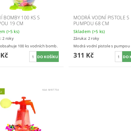
Í BOMBY 100 KS S
MODRÁ VODNÍ PISTOLE S
OU 19 CM
PUMPOU 68 CM
dem
(>5 ks)
Skladem
(>5 ks)
: 2 roky
Záruka: 2 roky
 obsahuje 100 ks vodních bomb.
Modrá vodní pistole s pumpou
 Kč
311 Kč
Kód:
MI97754
ka