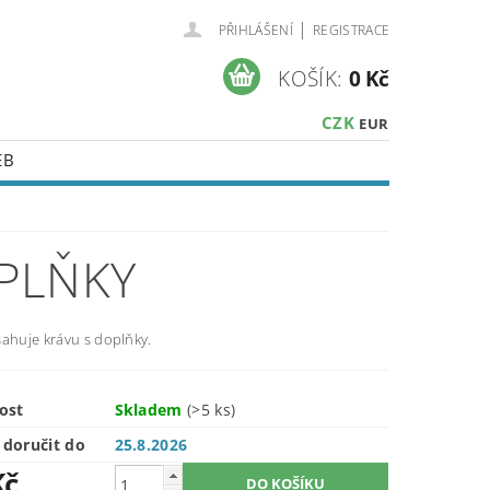
|
PŘIHLÁŠENÍ
REGISTRACE
KOŠÍK:
0 Kč
CZK
EUR
EB
PLŇKY
sahuje krávu s doplňky.
ost
Skladem
(>5 ks)
doručit do
25.8.2026
Kč