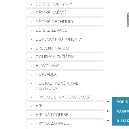
DĚTSKÉ KUCHYŇKY
DĚTSKÉ NÁŘADÍ
DĚTSKÉ OBCHŮDKY
DĚTSKÉ ZBRANĚ
DOPLŇKY PRO PANENKY
DŘEVĚNÉ HRAČKY
FIGURKY A ZVÍŘÁTKA
HLAVOLAMY
HOPSADLA
HOUPACÍ KONĚ A JINÉ
HOUPADLA
HRAJEME SI NA DOMÁCNOST
POPIS
HRY
PARAM
HRY NA PROFESE
DISKU
HRY NA ZAHRADU