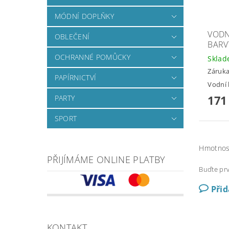
MÓDNÍ DOPLŇKY
VODN
OBLEČENÍ
BARV
OCHRANNÉ POMŮCKY
Skla
Záruka
PAPÍRNICTVÍ
Vodní 
171
PARTY
SPORT
Hmotnos
PŘIJÍMÁME ONLINE PLATBY
Buďte prv
Při
KONTAKT