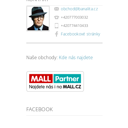
obchod
@
banalita.cz
+420777003032
+420774410433
Facebookové stránky
Naše obchody:
Kde nás najdete
FACEBOOK