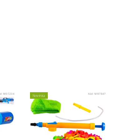
d:
MI37234
Kód:
MI97847
Novinka