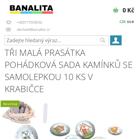
0 Kč
CZK
EUR
+420777003032
obchod@banalita.cz
TŘI MALÁ PRASÁTKA
POHÁDKOVÁ SADA KAMÍNKŮ SE
SAMOLEPKOU 10 KS V
KRABIČCE
Novinka