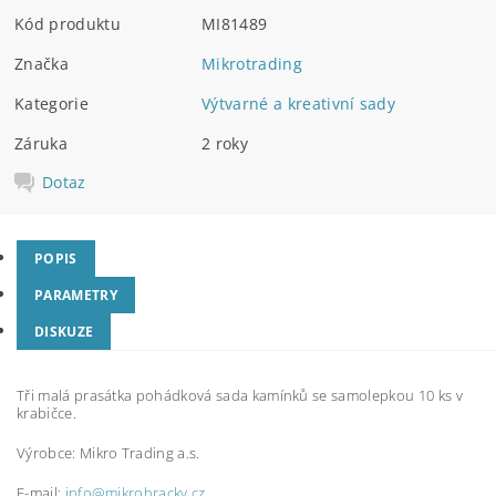
Kód produktu
MI81489
Značka
Mikrotrading
Kategorie
Výtvarné a kreativní sady
Záruka
2 roky
Dotaz
POPIS
PARAMETRY
DISKUZE
Tři malá prasátka pohádková sada kamínků se samolepkou 10 ks v
krabičce.
Výrobce:
Mikro Trading a.s.
E-mail:
info@mikrohracky.cz