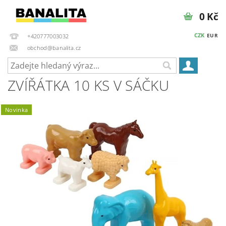
0 Kč
CZK
EUR
+420777003032
obchod@banalita.cz
ZVÍŘÁTKA 10 KS V SÁČKU
Novinka