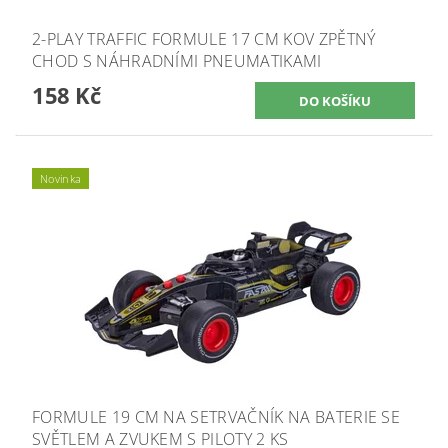
2-PLAY TRAFFIC FORMULE 17 CM KOV ZPĚTNÝ
CHOD S NÁHRADNÍMI PNEUMATIKAMI
158 Kč
Novinka
FORMULE 19 CM NA SETRVAČNÍK NA BATERIE SE
SVĚTLEM A ZVUKEM S PILOTY 2 KS