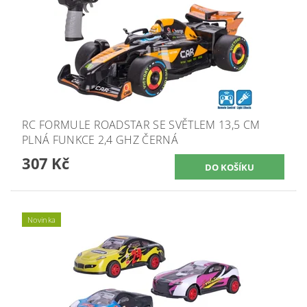
RC FORMULE ROADSTAR SE SVĚTLEM 13,5 CM
PLNÁ FUNKCE 2,4 GHZ ČERNÁ
307 Kč
Novinka