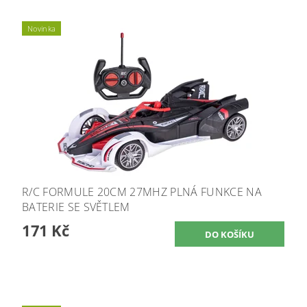
Novinka
R/C FORMULE 20CM 27MHZ PLNÁ FUNKCE NA
BATERIE SE SVĚTLEM
171 Kč