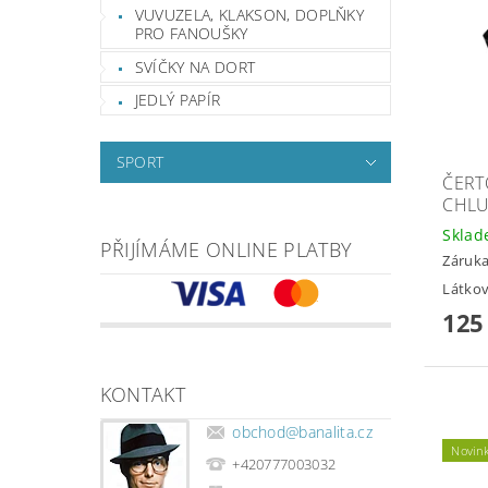
VUVUZELA, KLAKSON, DOPLŇKY
PRO FANOUŠKY
SVÍČKY NA DORT
JEDLÝ PAPÍR
SPORT
ČERT
CHLU
Skla
PŘIJÍMÁME ONLINE PLATBY
Záruka
Látkov
125
KONTAKT
obchod
@
banalita.cz
Novin
+420777003032