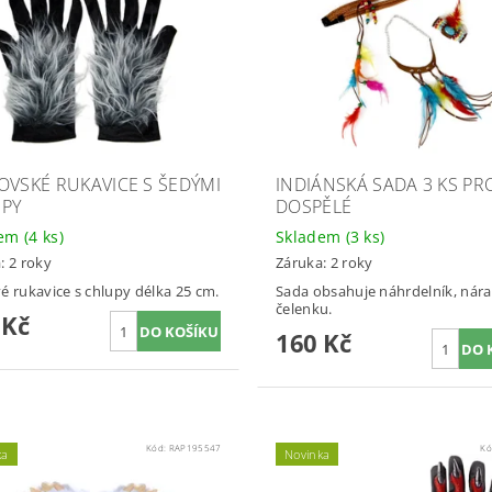
OVSKÉ RUKAVICE S ŠEDÝMI
INDIÁNSKÁ SADA 3 KS PR
PY
DOSPĚLÉ
dem
(4 ks)
Skladem
(3 ks)
: 2 roky
Záruka: 2 roky
é rukavice s chlupy délka 25 cm.
Sada obsahuje náhrdelník, nár
čelenku.
 Kč
160 Kč
Kód:
RAP195547
Kó
ka
Novinka