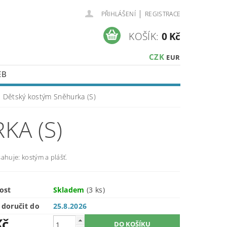
|
PŘIHLÁŠENÍ
REGISTRACE
KOŠÍK:
0 Kč
CZK
EUR
EB
Dětský kostým Sněhurka (S)
KA (S)
ahuje: kostým a plášť.
ost
Skladem
(3 ks)
doručit do
25.8.2026
Kč