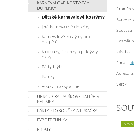
KARNEVALOVÉ KOSTÝMY A
DOPLŇKY
Proměň se
Dětské karnevalové kostýmy
Barevný k
Jiné karnevalové doplňky
Součástí 
Karnevalové kostýmy pro
Rozměr ba
dospělé
Klobouky, čelenky a pokrývky
Výrobce: 
hlavy
E-mail:
o
Párty brýle
Adresa: Z
Paruky
Věk: 4+
Vousy, masky a jiné
UBROUSKY, PAPÍROVÉ TALÍŘE A
KELÍMKY
SOU
PÁRTY KLOBOUČKY A FRKAČKY
PYROTECHNIKA
Novin
PIŇATY