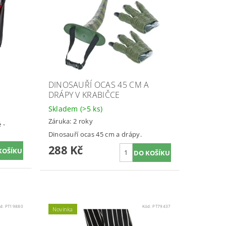
DINOSAUŘÍ OCAS 45 CM A
DRÁPY V KRABIČCE
Skladem
(>5 ks)
Záruka: 2 roky
 -
Dinosauří ocas 45 cm a drápy.
288 Kč
d:
PT19880
Kód:
PT79437
Novinka