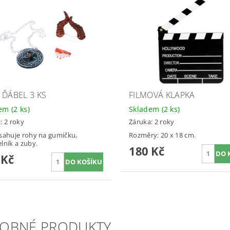
 ĎÁBEL 3 KS
FILMOVÁ KLAPKA
dem
(2 ks)
Skladem
(2 ks)
: 2 roky
Záruka: 2 roky
sahuje rohy na gumičku,
Rozměry: 20 x 18 cm.
lník a zuby.
180 Kč
 Kč
OBNÉ PRODUKTY