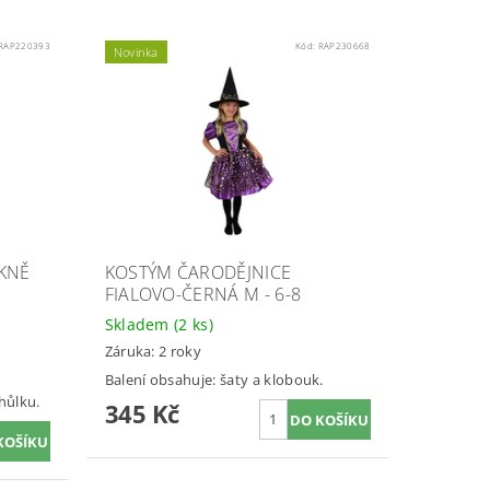
RAP220393
Kód:
RAP230668
Novinka
KNĚ
KOSTÝM ČARODĚJNICE
FIALOVO-ČERNÁ M - 6-8
Skladem
(2 ks)
Záruka: 2 roky
Balení obsahuje: šaty a klobouk.
 hůlku.
345 Kč