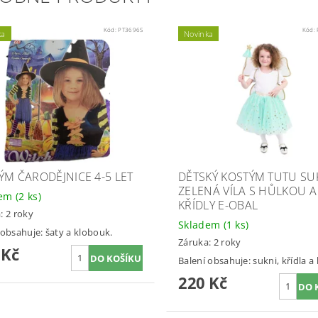
Kód:
PT3696S
Kód:
ka
Novinka
ÝM ČARODĚJNICE 4-5 LET
DĚTSKÝ KOSTÝM TUTU SU
ZELENÁ VÍLA S HŮLKOU A
dem
(2 ks)
KŘÍDLY E-OBAL
: 2 roky
Skladem
(1 ks)
 obsahuje: šaty a klobouk.
Záruka: 2 roky
 Kč
Balení obsahuje: sukni, křídla a
220 Kč