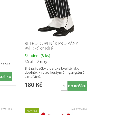
RETRO DOPLNĚK PRO PÁNY -
PSÍ DEČKY BÍLÉ
Skladem
(3 ks)
Záruka: 2 roky
ká cca
Bílé psí dečky v deluxe kvalitě jako
doplněk k retro kostýmům gangsterů
a mafiánů.
180 Kč
:
PT721115
Kód:
PT016760
Novinka