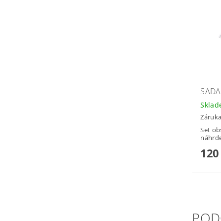
SADA
Skla
Záruka
Set ob
náhrde
120
POD