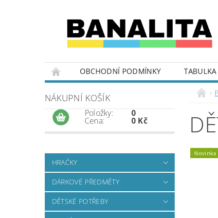
OBCHODNÍ PODMÍNKY
TABULKA 
P
NÁKUPNÍ KOŠÍK
Položky:
0
DĚ
Cena:
0 Kč
Novinka
HRAČKY
DÁRKOVÉ PŘEDMĚTY
DĚTSKÉ POTŘEBY