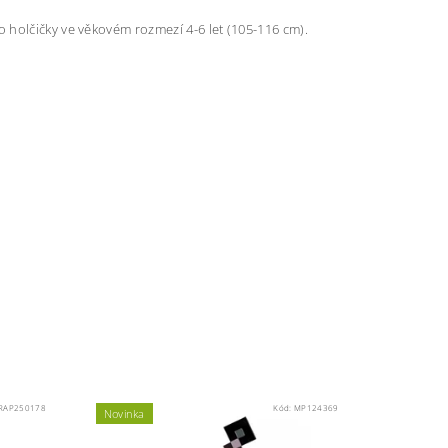
 holčičky ve věkovém rozmezí 4-6 let (105-116 cm).
RAP250178
Kód:
MP124369
Novinka