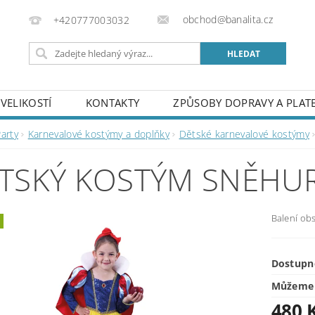
obchod@banalita.cz
+420777003032
VELIKOSTÍ
KONTAKTY
ZPŮSOBY DOPRAVY A PLAT
arty
Karnevalové kostýmy a doplňky
Dětské karnevalové kostýmy
TSKÝ KOSTÝM SNĚHUR
Balení obs
Dostupn
Můžeme 
480 