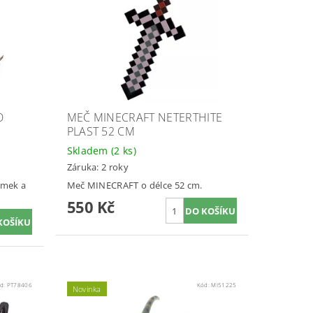
O
MEČ MINECRAFT NETERTHITE
PLAST 52 CM
Skladem
(2 ks)
Záruka: 2 roky
amek a
Meč MINECRAFT o délce 52 cm.
550 Kč
d:
PT78406
Kód:
MI51225
Novinka