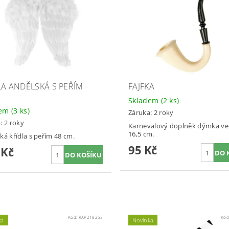
LA ANDĚLSKÁ S PEŘÍM
FAJFKA
Skladem
(2 ks)
dem
(3 ks)
Záruka: 2 roky
: 2 roky
Karnevalový doplněk dýmka vel
16,5 cm.
ká křídla s peřím 48 cm.
95 Kč
 Kč
Kód:
RAP218253
Kód
ka
Novinka