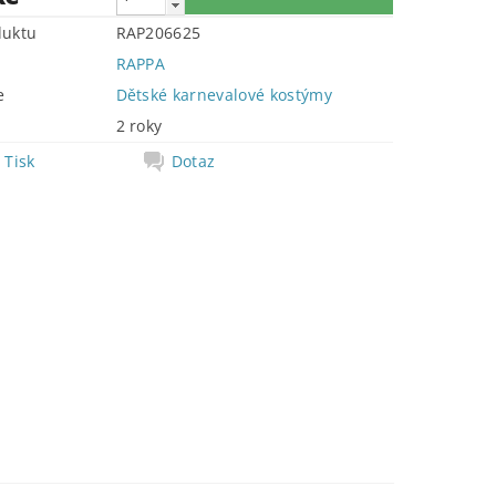
duktu
RAP206625
RAPPA
e
Dětské karnevalové kostýmy
2 roky
Tisk
Dotaz