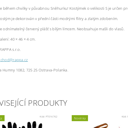
 během chvilky v půvabnou Sněhurku! Kostýmek o velikosti S je určen pro
ostým je dekorován v přední části modrými flitry a zlatým zdobením.
je odnímatelný červený plášť s bílým límcem. Neobsahuje mašli do vlasů.
lení: 40 × 46 × 4 cm.
RAPPA s.r.o.
bchod@rappa.cz
a Humny 1082, 725 25 Ostrava-Polanka.
VISEJÍCÍ PRODUKTY
Kód:
PT016762
Kód:
ka
Novinka