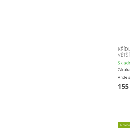
KŘÍD
VĚTŠÍ
Skla
Záruka
Anděls
155
Novin