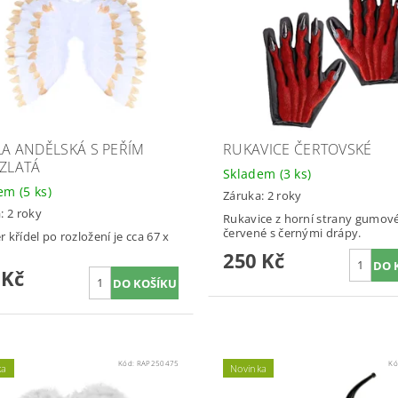
LA ANDĚLSKÁ S PEŘÍM
RUKAVICE ČERTOVSKÉ
-ZLATÁ
Skladem
(3 ks)
dem
(5 ks)
Záruka: 2 roky
: 2 roky
Rukavice z horní strany gumové
červené s černými drápy.
 křídel po rozložení je cca 67 x
250 Kč
 Kč
Kód:
RAP250475
Kó
ka
Novinka