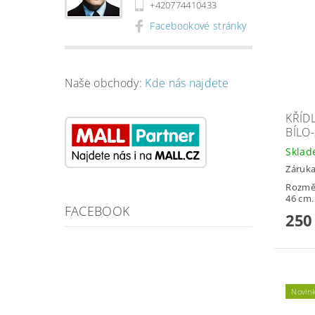
+420774410433
Facebookové stránky
Naše obchody:
Kde nás najdete
KŘÍD
BÍLO
Skla
Záruka
Rozměr
46 cm.
FACEBOOK
250
Novin