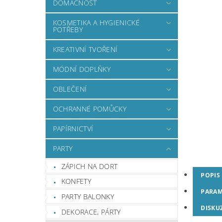
DOMÁCNOST
KOSMETIKA A HYGIENICKÉ
POTŘEBY
KREATIVNÍ TVOŘENÍ
MÓDNÍ DOPLŇKY
OBLEČENÍ
OCHRANNÉ POMŮCKY
PAPÍRNICTVÍ
PARTY
ZÁPICH NA DORT
POPIS
KONFETY
PARAM
PARTY BALONKY
DISKU
DEKORACE, PÁRTY