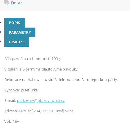
Dotaz
POPIS
PARAMETRY
DISKUZE
Bílá pavučina o hmotnosti 100g.
V balení s 5 černýma plastovýma pavouky.
Dekorace na Halloween, strašidelnou nebo čarodějnickou párty.
Výrobce: Josef Jirka
E-mail:
ptakoviny@ptakoviny-cb.cz
Adresa: Okružní 234, 373 61 Hrdějovice.
Věk: 15+