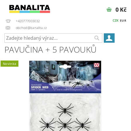
0 Kč
CZK
EUR
+420777003032
obchod@banalita.cz
PAVUČINA + 5 PAVOUKŮ
Novinka