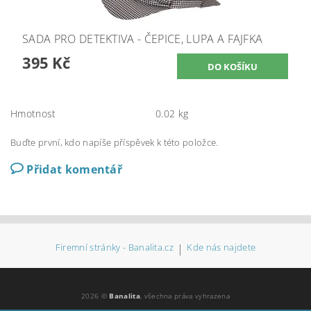
SADA PRO DETEKTIVA - ČEPICE, LUPA A FAJFKA
395 Kč
Hmotnost
0.02 kg
Buďte první, kdo napíše příspěvek k této položce.
Přidat komentář
Firemní stránky - Banalita.cz
|
Kde nás najdete
2026 ©
Banalita
, všechna práva vyhrazena