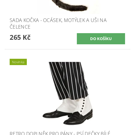
SADA KOČKA - OCÁSEK, MOTÝLEK A UŠI NA
ČELENCE
265 Kč
Novinka
RETRO DOPLNĚK PRO PÁNY - PSÍ DEČKY BÍLÉ