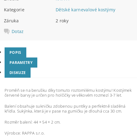
Kategorie
Dětské karnevalové kostýmy
Záruka
2 roky
Dotaz
POPIS
PARAMETRY
DISKUZE
Proměň se na berušku díky tomuto roztomilému kostýmu! Kostýmek
červené barvy je určen pro holčičky ve věkovém rozmezí 3-7 let.
Balení obsahuje sukničku zdobenou puntíky a perfektně sladěná
křídla. Sukýnka, která je v pase na gumičku je dlouhá cca 30 cm.
Rozměr balení: 44 × 54 × 2 cm.
Výrobce: RAPPA s.r.o.