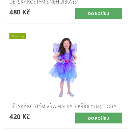
DĚTSKÝ KOSTÝM SNĚHURKA (S)
480 Kč
Novinka
DĚTSKÝ KOSTÝM VÍLA FIALKA S KŘÍDLY (M) E-OBAL
420 Kč