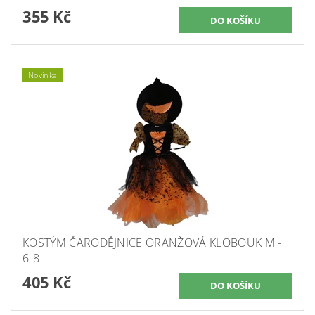
355 Kč
Novinka
KOSTÝM ČARODĚJNICE ORANŽOVÁ KLOBOUK M -
6-8
405 Kč