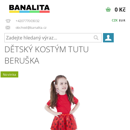
0 Kč
CZK
EUR
+420777003032
obchod@banalita.cz
DĚTSKÝ KOSTÝM TUTU
BERUŠKA
Novinka