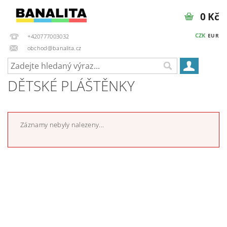
0 Kč
CZK
EUR
+420777003032
obchod@banalita.cz
DĚTSKÉ PLÁŠTĚNKY
Záznamy nebyly nalezeny...