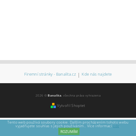
Firemní stránky - Banalita.cz
|
Kde nás najdete
2026 ©
Banalita
, všechna práva vyhrazena
Vytvořil Shoptet
Tento web používá soubory cookie. Dalším procházením tohoto webu
vyjadřujete souhlas s jejich používáním.. Více informací
zde
.
ROZUMÍM