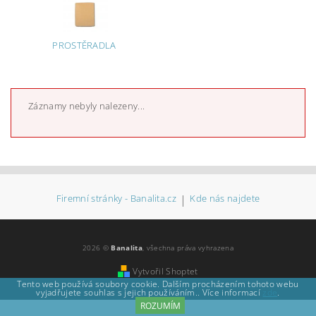
PROSTĚRADLA
Záznamy nebyly nalezeny...
Firemní stránky - Banalita.cz
|
Kde nás najdete
2026 ©
Banalita
, všechna práva vyhrazena
Vytvořil Shoptet
Tento web používá soubory cookie. Dalším procházením tohoto webu
vyjadřujete souhlas s jejich používáním.. Více informací
zde
.
ROZUMÍM