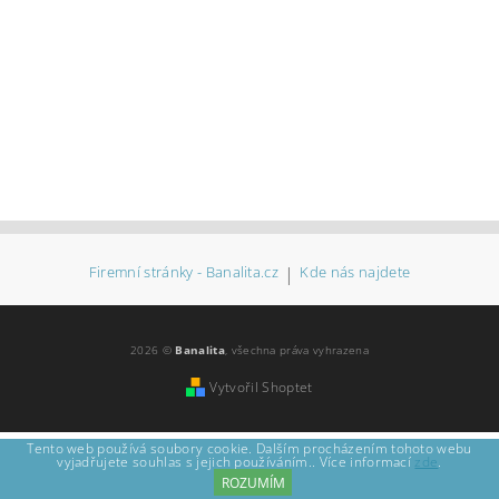
Firemní stránky - Banalita.cz
|
Kde nás najdete
2026 ©
Banalita
, všechna práva vyhrazena
Vytvořil Shoptet
Tento web používá soubory cookie. Dalším procházením tohoto webu
vyjadřujete souhlas s jejich používáním.. Více informací
zde
.
ROZUMÍM