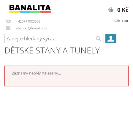
0 Kč
CZK
EUR
+420777003032
obchod@banalita.cz
DĚTSKÉ STANY A TUNELY
Záznamy nebyly nalezeny...