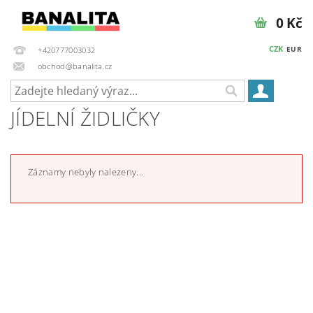
0 Kč
CZK
EUR
+420777003032
obchod@banalita.cz
JÍDELNÍ ŽIDLIČKY
Záznamy nebyly nalezeny...