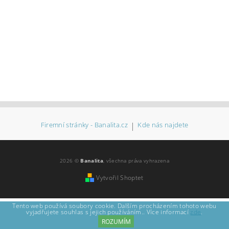
Firemní stránky - Banalita.cz
|
Kde nás najdete
2026 ©
Banalita
, všechna práva vyhrazena
Vytvořil Shoptet
Tento web používá soubory cookie. Dalším procházením tohoto webu
vyjadřujete souhlas s jejich používáním.. Více informací
zde
.
ROZUMÍM