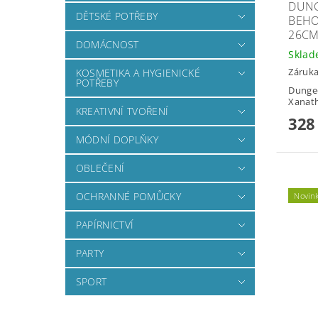
DUN
DĚTSKÉ POTŘEBY
BEHO
26C
DOMÁCNOST
Skla
Záruka
KOSMETIKA A HYGIENICKÉ
POTŘEBY
Dunge
Xanat
KREATIVNÍ TVOŘENÍ
328
MÓDNÍ DOPLŇKY
OBLEČENÍ
OCHRANNÉ POMŮCKY
Novin
PAPÍRNICTVÍ
PARTY
SPORT