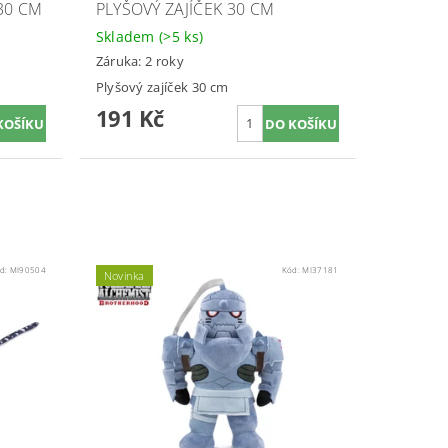
30 CM
PLYŠOVÝ ZAJÍČEK 30 CM
Skladem
(>5 ks)
Záruka: 2 roky
Plyšový zajíček 30 cm
191 Kč
d:
MI90504
Kód:
MI37181
Novinka