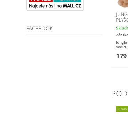
JUNG
PLYŠ
FACEBOOK
Skla
Záruka
Jungle
sedící.
179
POD
Novin