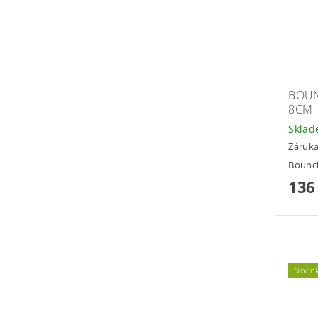
BOUN
8CM
Skla
Záruka
Bounc
136
Novin