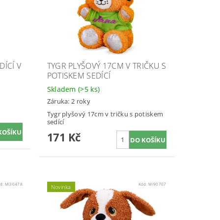
DÍCÍ V
TYGR PLYŠOVÝ 17CM V TRIČKU S
POTISKEM SEDÍCÍ
Skladem
(>5 ks)
Záruka: 2 roky
Tygr plyšový 17cm v tričku s potiskem
sedící
171 Kč
d:
MI36478
Kód:
MI90707
Novinka