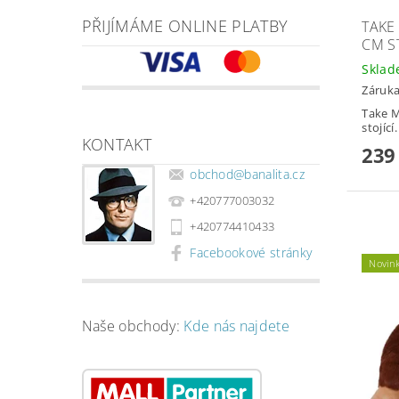
PŘIJÍMÁME ONLINE PLATBY
TAKE
CM ST
Skla
Záruka
Take 
stojící.
KONTAKT
239
obchod
@
banalita.cz
+420777003032
+420774410433
Facebookové stránky
Novin
Naše obchody:
Kde nás najdete