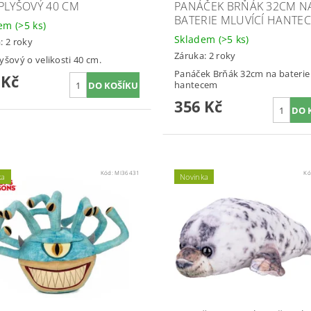
PLYŠOVÝ 40 CM
PANÁČEK BRŇÁK 32CM N
BATERIE MLUVÍCÍ HANTE
dem
(>5 ks)
Skladem
(>5 ks)
: 2 roky
Záruka: 2 roky
yšový o velikosti 40 cm.
Panáček Brňák 32cm na baterie 
 Kč
hantecem
356 Kč
Kód:
MI36431
Kó
ka
Novinka