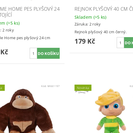
 ME HOME PES PLYŠOVÝ 24
REJNOK PLYŠOVÝ 40 CM 
OJÍCÍ
Skladem
(>5 ks)
dem
(>5 ks)
Záruka: 2 roky
: 2 roky
Rejnok plyšový 40 cm černý.
Me Home pes plyšový 24 cm
179 Kč
 Kč
Kód:
MI661197
Kó
ka
Novinka