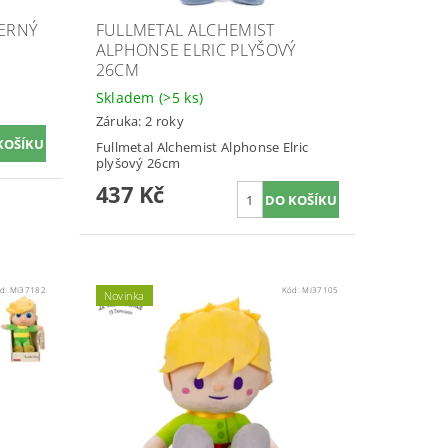
ČERNÝ
FULLMETAL ALCHEMIST
ALPHONSE ELRIC PLYŠOVÝ
26CM
Skladem
(>5 ks)
Záruka: 2 roky
Fullmetal Alchemist Alphonse Elric
plyšový 26cm
437 Kč
d:
MI37182
Kód:
MI37105
Novinka