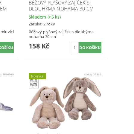
A
BÉŽOVÝ PLYŠOVÝ ZAJÍČEK S
CEM
DLOUHÝMA NOHAMA 30 CM
Skladem
(>5 ks)
Záruka: 2 roky
mluvící
Béžový plyšový zajíček s dlouhýma
nohama 30 cm
158 Kč
d:
MI90509
Kód:
MI29865
Novinka