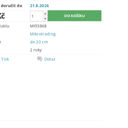
doručit do
21.8.2026
Kč
duktu
MI93868
Mikrotrading
e
do 20 cm
2 roky
Tisk
Dotaz