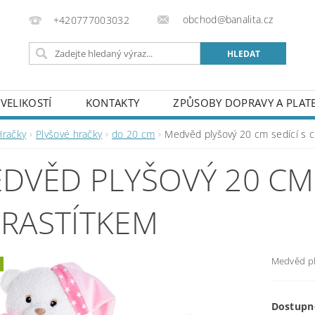
obchod@banalita.cz
+420777003032
VELIKOSTÍ
KONTAKTY
ZPŮSOBY DOPRAVY A PLAT
Hračky
Plyšové hračky
do 20 cm
Medvěd plyšový 20 cm sedící s 
DVĚD PLYŠOVÝ 20 CM 
RASTÍTKEM
Medvěd ply
Dostupn