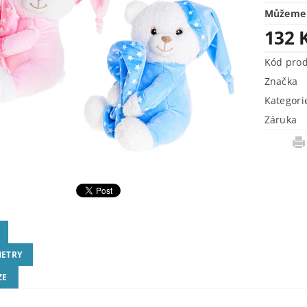
Můžeme 
132 
Kód pro
Značka
Kategori
Záruka
ETRY
ZE