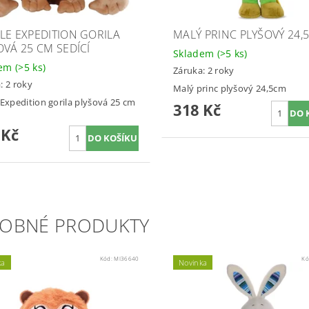
LE EXPEDITION GORILA
MALÝ PRINC PLYŠOVÝ 24,
OVÁ 25 CM SEDÍCÍ
Skladem
(>5 ks)
dem
(>5 ks)
Záruka: 2 roky
: 2 roky
Malý princ plyšový 24,5cm
 Expedition gorila plyšová 25 cm
318 Kč
 Kč
OBNÉ PRODUKTY
Kód:
MI36640
Kó
ka
Novinka