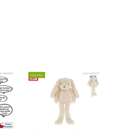
d:
MI48305
Kód:
MI36977
Novinka