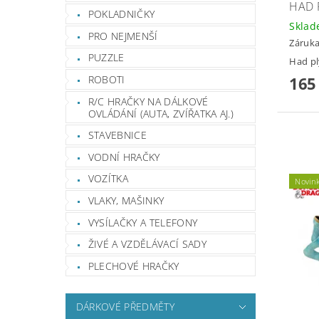
HAD 
POKLADNIČKY
Skla
PRO NEJMENŠÍ
Záruka
PUZZLE
Had pl
ROBOTI
165
R/C HRAČKY NA DÁLKOVÉ
OVLÁDÁNÍ (AUTA, ZVÍŘATKA AJ.)
STAVEBNICE
VODNÍ HRAČKY
VOZÍTKA
Novin
VLAKY, MAŠINKY
VYSÍLAČKY A TELEFONY
ŽIVÉ A VZDĚLÁVACÍ SADY
PLECHOVÉ HRAČKY
DÁRKOVÉ PŘEDMĚTY