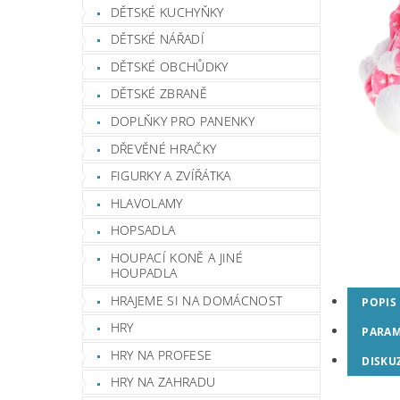
DĚTSKÉ KUCHYŇKY
DĚTSKÉ NÁŘADÍ
DĚTSKÉ OBCHŮDKY
DĚTSKÉ ZBRANĚ
DOPLŇKY PRO PANENKY
DŘEVĚNÉ HRAČKY
FIGURKY A ZVÍŘÁTKA
HLAVOLAMY
HOPSADLA
HOUPACÍ KONĚ A JINÉ
HOUPADLA
HRAJEME SI NA DOMÁCNOST
POPIS
HRY
PARAM
HRY NA PROFESE
DISKU
HRY NA ZAHRADU