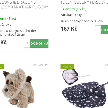
GEONS & DRAGONS
TULEŇ OBECNÝ PLYŠOVÝ 
LDER XANATHAR PLYŠOVÝ
Skladem
(>5 ks)
M
Záruka: 2 roky
dem
(>5 ks)
Tuleň obecný plyšový 30 cm.
: 2 roky
167 Kč
ons & Dragons Beholder
har plyšový 26cm
 Kč
Kód:
MI661191
Kó
ka
Novinka