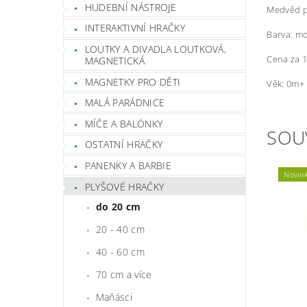
HUDEBNÍ NÁSTROJE
Medvěd pl
INTERAKTIVNÍ HRAČKY
Barva: mo
LOUTKY A DIVADLA LOUTKOVÁ,
Cena za 1
MAGNETICKÁ
MAGNETKY PRO DĚTI
Věk: 0m+
MALÁ PARÁDNICE
MÍČE A BALÓNKY
SOU
OSTATNÍ HRAČKY
PANENKY A BARBIE
Novin
PLYŠOVÉ HRAČKY
do 20 cm
20 - 40 cm
40 - 60 cm
70 cm a více
Maňásci