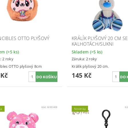
CIBLES OTTO PLYŠOVÝ
KRÁLÍK PLYŠOVÝ 20 CM SE
KALHOTÁCH/SUKNI
dem
(>5 ks)
Skladem
(>5 ks)
: 2 roky
Záruka: 2 roky
ibles OTTO plyšový 8cm
Králík plyšový 20 cm.
 Kč
145 Kč
Kód:
MI90408
Kó
ka
Novinka