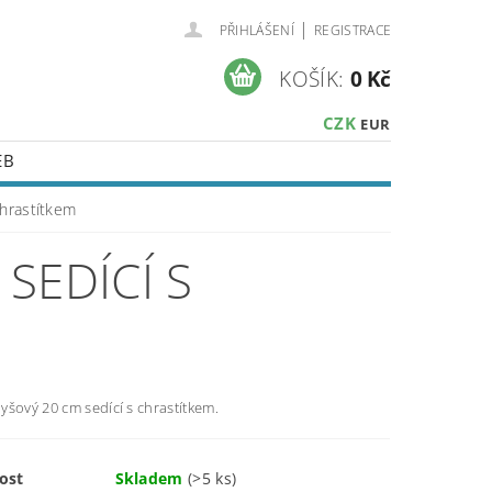
|
PŘIHLÁŠENÍ
REGISTRACE
KOŠÍK:
0 Kč
CZK
EUR
EB
chrastítkem
SEDÍCÍ S
šový 20 cm sedící s chrastítkem.
ost
Skladem
(>5 ks)