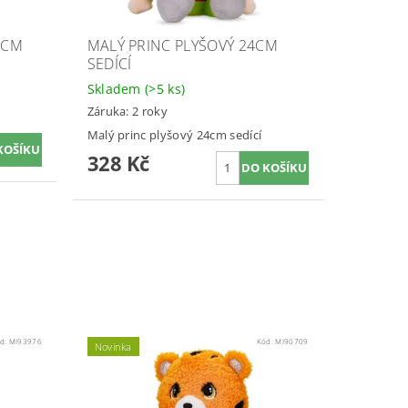
5CM
MALÝ PRINC PLYŠOVÝ 24CM
SEDÍCÍ
Skladem
(>5 ks)
Záruka: 2 roky
Malý princ plyšový 24cm sedící
328 Kč
d:
MI93976
Kód:
MI90709
Novinka