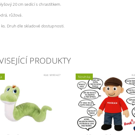
yšový 20 cm sedící s chrastítkem.
drá, růžová.
 ks. Druh dle skladové dostupnosti.
VISEJÍCÍ PRODUKTY
Kód:
MI90427
Kó
ka
Novinka