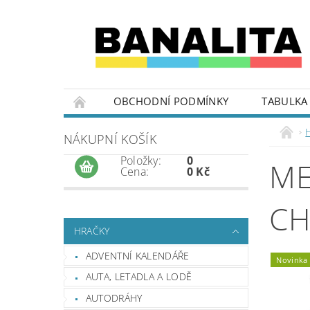
OBCHODNÍ PODMÍNKY
TABULKA 
NÁKUPNÍ KOŠÍK
Položky:
0
ME
Cena:
0 Kč
CH
HRAČKY
ADVENTNÍ KALENDÁŘE
Novinka
AUTA, LETADLA A LODĚ
AUTODRÁHY