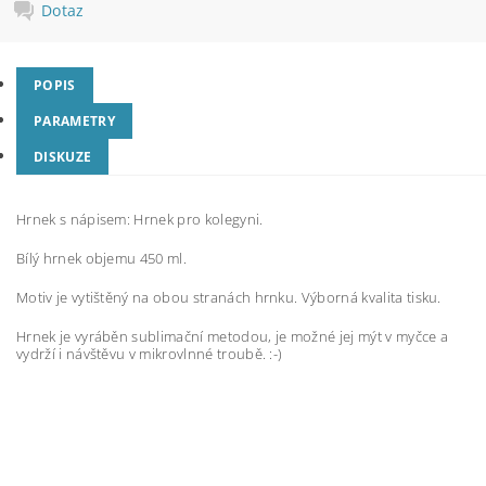
Dotaz
POPIS
PARAMETRY
DISKUZE
Hrnek s nápisem: Hrnek pro kolegyni.
Bílý hrnek objemu 450 ml.
Motiv je vytištěný na obou stranách hrnku. Výborná kvalita tisku.
Hrnek je vyráběn sublimační metodou, je možné jej mýt v myčce a
vydrží i návštěvu v mikrovlnné troubě. :-)