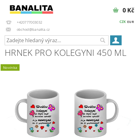
0 Kč
CZK
EUR
+420777003032
obchod@banalita.cz
HRNEK PRO KOLEGYNI 450 ML
Novinka