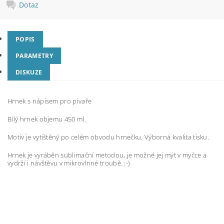
Dotaz
POPIS
PARAMETRY
DISKUZE
Hrnek s nápisem pro pivaře
Bílý hrnek objemu 450 ml.
Motiv je vytištěný po celém obvodu hrnečku. Výborná kvalita tisku.
Hrnek je vyráběn sublimační metodou, je možné jej mýt v myčce a
vydrží i návštěvu v mikrovlnné troubě. :-)