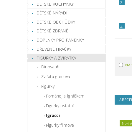
2.
DĚTSKÉ KUCHYŇKY
DĚTSKÉ NÁŘADÍ
DĚTSKÉ OBCHŮDKY
3.
DĚTSKÉ ZBRANĚ
DOPLŇKY PRO PANENKY
DŘEVĚNÉ HRAČKY
FIGURKY A ZVÍŘÁTKA
NA 
Dinosauři
Zvířata gumová
Figurky
Pomáhej s igráčkem
ABECE
Figurky ostatní
Igráčci
Novin
Figurky filmové