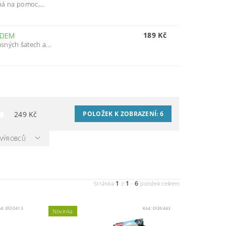
chá na pomoc,...
189 Kč
ADEM
sných šatech a...
249
Kč
POLOŽEK K ZOBRAZENÍ:
6
A VÝROBCŮ
1
1
6
Stránka
z
-
položek celkem
ód:
EF20413
Kód:
EF26443
Novinka