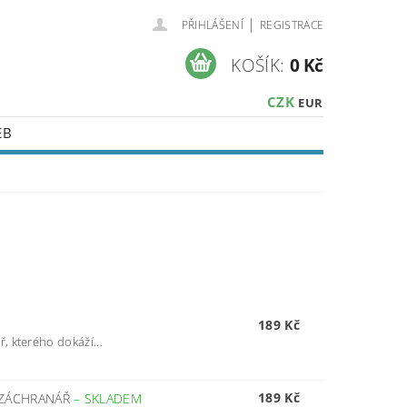
|
PŘIHLÁŠENÍ
REGISTRACE
KOŠÍK:
0 Kč
CZK
EUR
EB
189 Kč
, kterého dokáží...
189 Kč
A ZÁCHRANÁŘ
–
SKLADEM