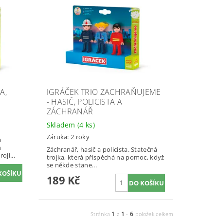
A,
IGRÁČEK TRIO ZACHRAŇUJEME
- HASIČ, POLICISTA A
ZÁCHRANÁŘ
Skladem
(4 ks)
Záruka: 2 roky
a
h
Záchranář, hasič a policista. Statečná
oji...
trojka, která přispěchá na pomoc, když
se někde stane...
189 Kč
1
1
6
Stránka
z
-
položek celkem