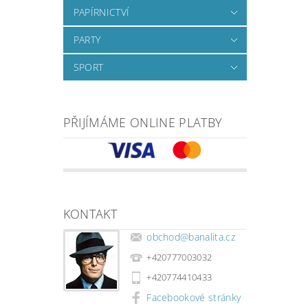
PAPÍRNICTVÍ
PARTY
SPORT
PŘIJÍMÁME ONLINE PLATBY
KONTAKT
obchod
@
banalita.cz
+420777003032
+420774410433
Facebookové stránky