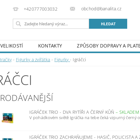
obchod@banalita.cz
+420777003032
VELIKOSTÍ
KONTAKTY
ZPŮSOBY DOPRAVY A PLAT
Hračky
Figurky a zvířátka
Figurky
Igráčci
RÁČCI
PRODÁVANĚJŠÍ
IGRÁČEK TRIO - DVA RYTÍŘI A ČERNÝ KŮŇ
–
SKLADEM
V pohádkovém světě Igráčka na tebe čeká vzpurný černý oř
IGRÁČEK TRIO ZACHRAŇUJEME - HASIČ, POLICISTA 