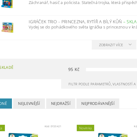
Záchranář, hasič a policista. Statečná trojka, která přispě
IGRÁČEK TRIO - PRINCEZNA, RYTÍŘ A BÍLÝ KŮŇ
–
SKL
Vydej se do pohádkového světa Igráčka s princeznou v krá
ZOBRAZIT VÍCE
SKLADĚ
95
Kč
FILTR PODLE PARAMETRŮ, VLASTNOSTÍ 
DNĚ
NEJLEVNĚJŠÍ
NEJDRAŽŠÍ
NEJPRODÁVANĚJŠÍ
Kód:
EF20421
K
ka
Novinka