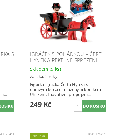
URKA S
IGRÁČEK S POHÁDKOU – ČERT
HYNEK A PEKELNÉ SPŘEŽENÍ
Skladem
(5 ks)
Záruka: 2 roky
Figurka Igráčka Čerta Hynka s
ohnivým kočárem taženým koníkem
a...
Uhlíkem. Inovativní propojení...
249 Kč
ód:
EF26414
Kód:
EF26411
Novinka