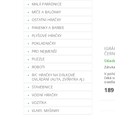
MALÁ PARÁDNICE
MÍČE A BALÓNKY
OSTATNÍ HRAČKY
PANENKY A BARBIE
PLYŠOVÉ HRAČKY
POKLADNIČKY
IGRÁČ
PRO NEJMENŠÍ
ČERN
PUZZLE
Skla
ROBOTI
Záruka
V pohá
R/C HRAČKY NA DÁLKOVÉ
čeká v
OVLÁDÁNÍ (AUTA, ZVÍŘATKA AJ.)
osedlat
STAVEBNICE
189
VODNÍ HRAČKY
VOZÍTKA
VLAKY, MAŠINKY