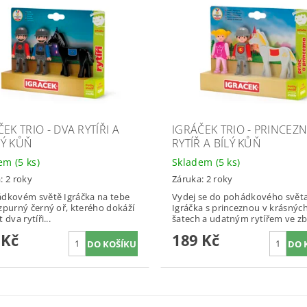
EK TRIO - DVA RYTÍŘI A
IGRÁČEK TRIO - PRINCEZN
Ý KŮŇ
RYTÍŘ A BÍLÝ KŮŇ
dem
(5 ks)
Skladem
(5 ks)
: 2 roky
Záruka: 2 roky
dkovém světě Igráčka na tebe
Vydej se do pohádkového svět
zpurný černý oř, kterého dokáží
Igráčka s princeznou v krásnýc
 dva rytíři...
šatech a udatným rytířem ve zbr
 Kč
189 Kč