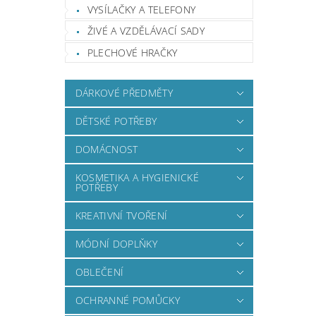
VYSÍLAČKY A TELEFONY
ŽIVÉ A VZDĚLÁVACÍ SADY
PLECHOVÉ HRAČKY
DÁRKOVÉ PŘEDMĚTY
DĚTSKÉ POTŘEBY
DOMÁCNOST
KOSMETIKA A HYGIENICKÉ
POTŘEBY
KREATIVNÍ TVOŘENÍ
MÓDNÍ DOPLŇKY
OBLEČENÍ
OCHRANNÉ POMŮCKY