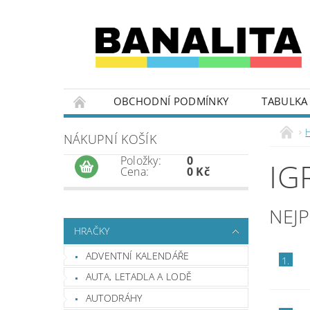
OBCHODNÍ PODMÍNKY
TABULKA 
NÁKUPNÍ KOŠÍK
Položky:
0
IG
Cena:
0 Kč
NEJ
HRAČKY
ADVENTNÍ KALENDÁŘE
1.
AUTA, LETADLA A LODĚ
AUTODRÁHY