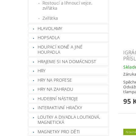
Rostoucí a líhnoucí vejce,
zvířátka
Zvířátka
HLAVOLAMY
HOPSADLA
HOUPACÍ KONĚ A JINÉ
IGRÁ
HOUPADLA
PŘÍS
HRAJEME SI NA DOMÁCNOST
Skla
HRY
Záruka
HRY NA PROFESE
Spěche
Odvážn
HRY NA ZAHRADU
tlampa
HUDEBNÍ NÁSTROJE
95 
INTERAKTIVNÍ HRAČKY
LOUTKY A DIVADLA LOUTKOVÁ,
MAGNETICKÁ
MAGNETKY PRO DĚTI
Novin