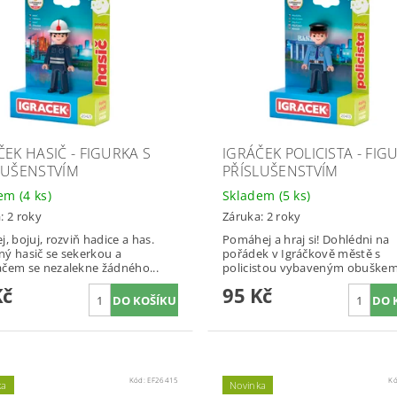
ČEK HASIČ - FIGURKA S
IGRÁČEK POLICISTA - FIG
LUŠENSTVÍM
PŘÍSLUŠENSTVÍM
dem
(4 ks)
Skladem
(5 ks)
: 2 roky
Záruka: 2 roky
j, bojuj, rozviň hadice a has.
Pomáhej a hraj si! Dohlédni na
ý hasič se sekerkou a
pořádek v Igráčkově městě s
čem se nezalekne žádného...
policistou vybaveným obuškem 
Kč
95 Kč
Kód:
EF26415
K
ka
Novinka