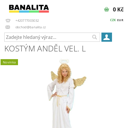
0 Kč
CZK
EUR
+420777003032
obchod@banalita.cz
KOSTÝM ANDĚL VEL. L
Novinka