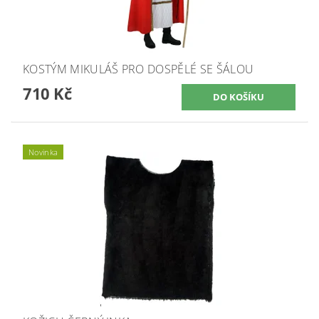
KOSTÝM MIKULÁŠ PRO DOSPĚLÉ SE ŠÁLOU
710 Kč
Novinka