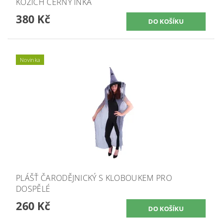
KOŽICH ČERNÝ INKA
380 Kč
Novinka
PLÁŠŤ ČARODĚJNICKÝ S KLOBOUKEM PRO
DOSPĚLÉ
260 Kč