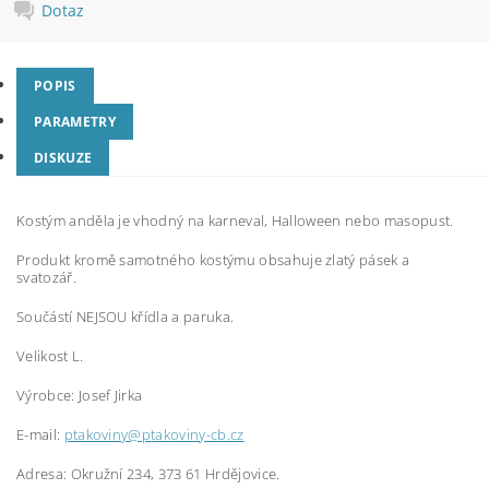
Dotaz
POPIS
PARAMETRY
DISKUZE
Kostým anděla je vhodný na karneval, Halloween nebo masopust.
Produkt kromě samotného
kostýmu
obsahuje zlatý pásek a
svatozář.
Součástí NEJSOU křídla a paruka.
Velikost L.
Výrobce: Josef Jirka
E-mail:
ptakoviny@ptakoviny-cb.cz
Adresa: Okružní 234, 373 61 Hrdějovice.